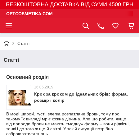
БЕЗКОШТОВНА ДОСТАВКА ВІД СУМИ 4500 ГРН
OPTCOSMETIKA.COM
Статті
Статті
Основний розділ
16.05.2019
Крок за кроком до ідеальних брів: форма,
розмір і колір
В моді широкі, густі, злегка розпатлане брови, тому про
такому їх вигляді мріє кожна дівчина. Але що робити, якщо
від природи брови не мають «модну» форму – вони рідкісні,
тонкі і до того ж ще й світлі. У такій ситуації потрібно
озброюватися знань