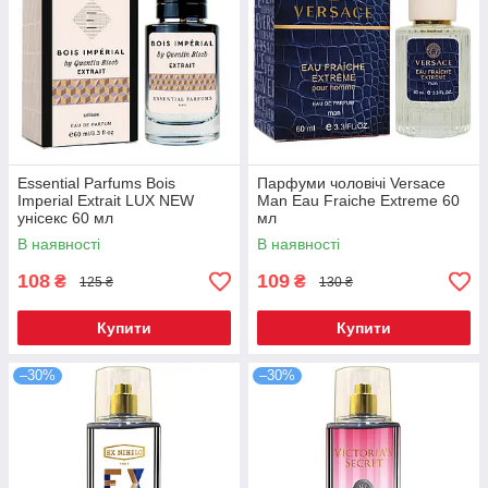
Essential Parfums Bois
Парфуми чоловічі Versace
Imperial Extrait LUX NEW
Man Eau Fraiche Extreme 60
унісекс 60 мл
мл
В наявності
В наявності
108
109
₴
₴
125 ₴
130 ₴
Купити
Купити
–30%
–30%