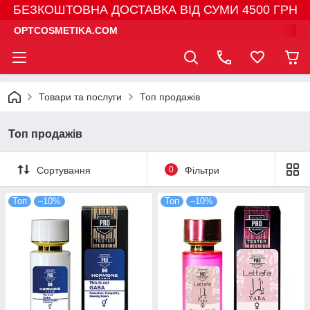
БЕЗКОШТОВНА ДОСТАВКА ВІД СУМИ 4500 ГРН
OPTCOSMETIKA.COM
Товари та послуги
Топ продажів
Топ продажів
Сортування
0
Фільтри
Топ
–10%
Топ
–10%