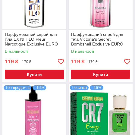
Парфумований спрей для
Парфумований спрей для
тіла EX NIHILO Fleur
тіла Victoria's Secret
Narcotique Exclusive EURO
Bombshell Exclusive EURO
275 мл
275 мл
В наявності
В наявності
119
119
₴
₴
170 ₴
170 ₴
Купити
Купити
Топ продажів
–18%
Новинка
–16%