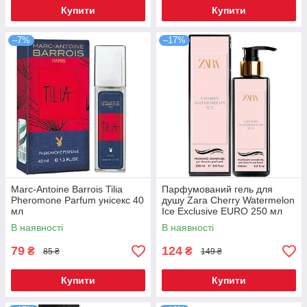
Купити
Купити
–7%
–17%
Marc-Antoine Barrois Tilia
Парфумований гель для
Pheromone Parfum унісекс 40
душу Zara Cherry Watermelon
мл
Ice Exclusive EURO 250 мл
В наявності
В наявності
79
124
₴
₴
85 ₴
149 ₴
Купити
Купити