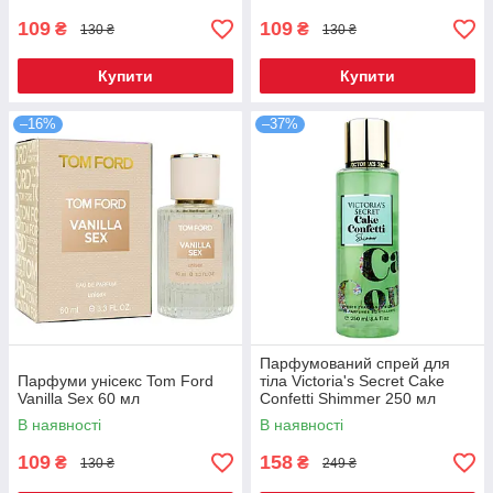
109
109
₴
₴
130 ₴
130 ₴
Купити
Купити
–16%
–37%
Парфумований спрей для
Парфуми унісекс Tom Ford
тіла Victoria's Secret Cake
Vanilla Sex 60 мл
Confetti Shimmer 250 мл
В наявності
В наявності
109
158
₴
₴
130 ₴
249 ₴