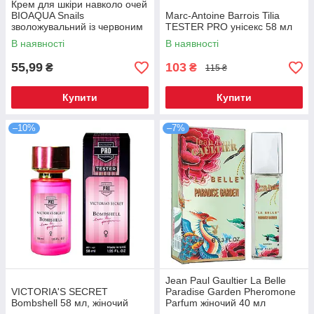
Крем для шкіри навколо очей
BIOAQUA Snails
Marc-Antoine Barrois Tilia
зволожувальний із червоним
ТESTER PRO унісекс 58 мл
женьшенем 20 г
В наявності
В наявності
55,99
103
₴
₴
115 ₴
Купити
Купити
–10%
–7%
Jean Paul Gaultier La Belle
VICTORIA'S SECRET
Paradise Garden Pheromone
Bombshell 58 мл, жіночий
Parfum жіночий 40 мл