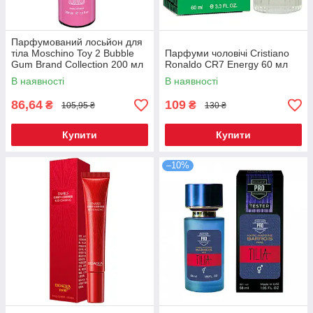
Парфумований лосьйон для
тіла Moschino Toy 2 Bubble
Парфуми чоловічі Cristiano
Gum Brand Collection 200 мл
Ronaldo CR7 Energy 60 мл
В наявності
В наявності
86,64
109
₴
₴
105,95 ₴
130 ₴
Купити
Купити
–10%