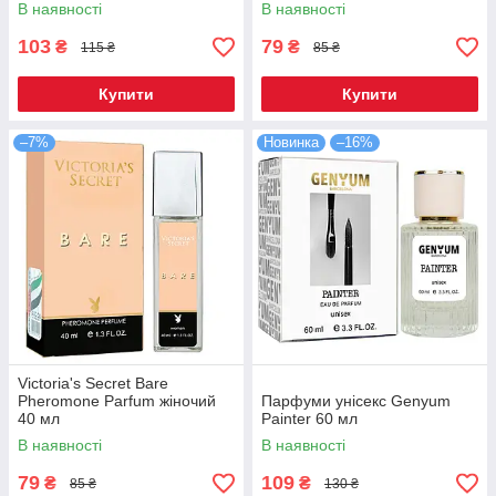
В наявності
В наявності
103
79
₴
₴
115 ₴
85 ₴
Купити
Купити
–7%
Новинка
–16%
Victoria's Secret Bare
Pheromone Parfum жіночий
Парфуми унісекс Genyum
40 мл
Painter 60 мл
В наявності
В наявності
79
109
₴
₴
85 ₴
130 ₴