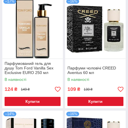
–17%
–16%
Парфумований гель для
душу Tom Ford Vanilla Sex
Парфуми чоловічі CREED
Exclusive EURO 250 мл
Aventus 60 мл
В наявності
В наявності
124
109
₴
₴
149 ₴
130 ₴
Купити
Купити
–14%
–16%