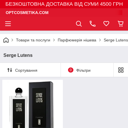
БЕЗКОШТОВНА ДОСТАВКА ВІД СУМИ 4500 ГРН
OPTCOSMETIKA.COM
Товари та послуги
Парфюмерія нішева
Serge Lutens
Serge Lutens
Сортування
0
Фільтри