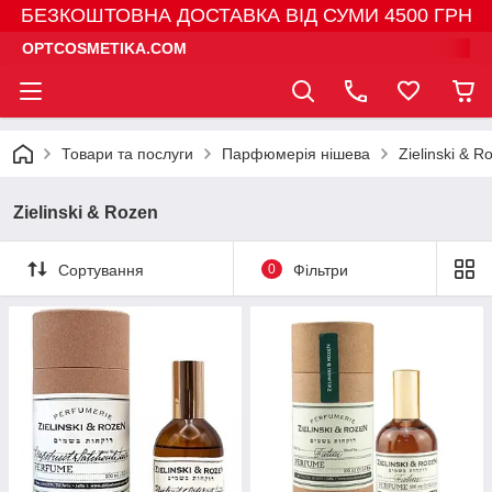
БЕЗКОШТОВНА ДОСТАВКА ВІД СУМИ 4500 ГРН
OPTCOSMETIKA.COM
Товари та послуги
Парфюмерія нішева
Zielinski & R
Zielinski & Rozen
Сортування
0
Фільтри