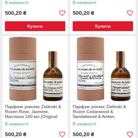
Quality) УЦІНКА
Quality) УЦІНКА
В наявності
В наявності
500,20
500,20
₴
₴
Купити
Купити
Парфюм унисекс Zielinski &
Парфум унісекс Zielinski &
Rozen Rose, Jasmine,
Rozen Cedarwood &
Narcissus 100 мл (Original
Sandalwood & Amber,
Quality) УЦІНКА
Patchouli 100 мл (Original
В наявності
В наявності
Quality) УЦІНКА
500,20
500,20
₴
₴