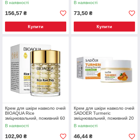
Pure Pearls з натуральною
відновлювальний,
В наявності
В наявності
перловою пудрою 25 г
зволожувальний 7 г
156,57
73,50
₴
₴
Купити
Купити
Крем для шкіри навколо очей
Крем для шкіри навколо очей
BIOAQUA Rice
SADOER Turmeric
зміцнювальний, поживний 60
зміцнювальний, поживний 20
г
г
В наявності
В наявності
102,90
46,44
₴
₴