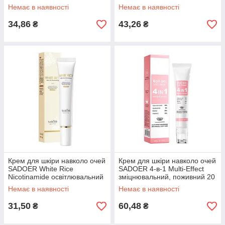
відновлювальний 20 г
поживний, омолоджувальний
Немає в наявності
Немає в наявності
30 г
34,86
43,26
₴
₴
Крем для шкіри навколо очей
Крем для шкіри навколо очей
SADOER White Rice
SADOER 4-в-1 Multi-Effect
Nicotinamide освітлювальний
зміцнювальний, поживний 20
20 г
г
Немає в наявності
Немає в наявності
31,50
60,48
₴
₴