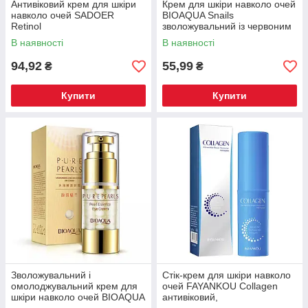
Антивіковий крем для шкіри
Крем для шкіри навколо очей
навколо очей SADOER
BIOAQUA Snails
Retinol
зволожувальний із червоним
багатофункціональний,
женьшенем 20 г
В наявності
В наявності
зміцнювальний 35 г
94,92
55,99
₴
₴
Купити
Купити
Зволожувальний і
Стік-крем для шкіри навколо
омолоджувальний крем для
очей FAYANKOU Collagen
шкіри навколо очей BIOAQUA
антивіковий,