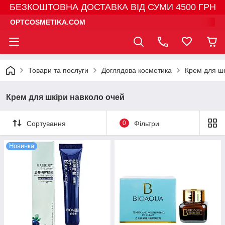
БЕЗКОШТОВНА ДОСТАВКА ВІД СУМИ 4500 ГРН
OPTCOSMETIKA.COM
Товари та послуги
Доглядова косметика
Крем для шк
Крем для шкіри навколо очей
Сортування
0
Фільтри
Новинка