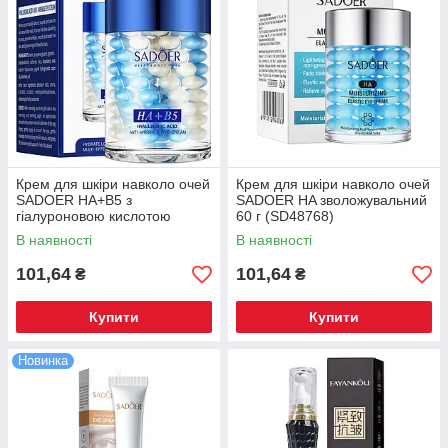
Крем для шкіри навколо очей
Крем для шкіри навколо очей
SADOER HA+B5 з
SADOER HA зволожувальний
гіалуроновою кислотою
60 г (SD48768)
зволожувальний,
В наявності
В наявності
відновлювальний 60 г
(SD51759)
101,64
101,64
₴
₴
Купити
Купити
Новинка