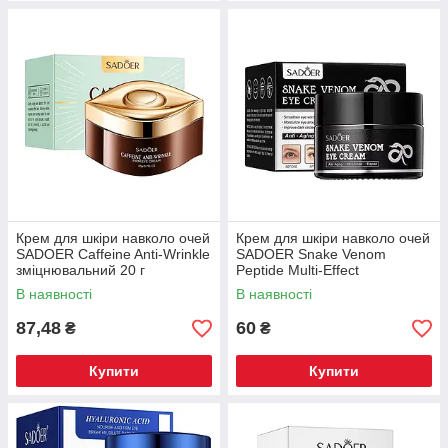
Крем для шкіри навколо очей
Крем для шкіри навколо очей
SADOER Caffeine Anti-Wrinkle
SADOER Snake Venom
зміцнювальний 20 г
Peptide Multi-Effect
антивіковий із пептидом змії
В наявності
В наявності
30 г
87,48
60
₴
₴
Купити
Купити