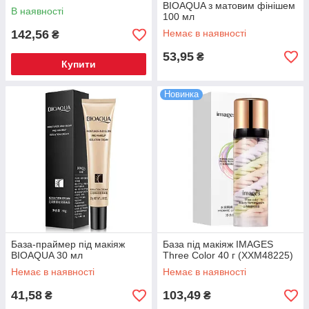
BIOAQUA з матовим фінішем
В наявності
100 мл
142,56
Немає в наявності
₴
53,95
₴
Купити
Новинка
База-праймер під макіяж
База під макіяж IMAGES
BIOAQUA 30 мл
Three Color 40 г (XXM48225)
Немає в наявності
Немає в наявності
41,58
103,49
₴
₴