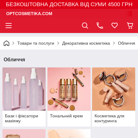
БЕЗКОШТОВНА ДОСТАВКА ВІД СУМИ 4500 ГРН
OPTCOSMETIKA.COM
Товари та послуги
Декоративна косметика
Обличчя
Обличчя
Бази і фіксатори
Тональний крем
Косметика для
макіяжу
контуринга