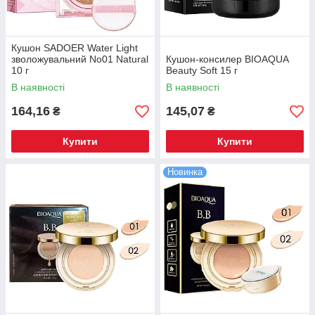
Кушон SADOER Water Light
зволожувальний No01 Natural
Кушон-консилер BIOAQUA
10 г
Beauty Soft 15 г
В наявності
В наявності
164,16
145,07
₴
₴
Купити
Купити
Новинка