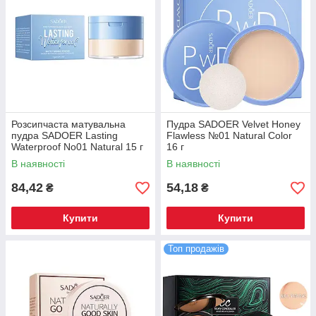
Розсипчаста матувальна
Пудра SADOER Velvet Honey
пудра SADOER Lasting
Flawless №01 Natural Color
Waterproof No01 Natural 15 г
16 г
В наявності
В наявності
84,42
54,18
₴
₴
Купити
Купити
Топ продажів