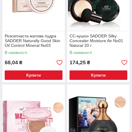
Розсипчаста матова пудра
СС-кушон SADOER Silky
SADOER Naturally Good Skin
Concealer Moisture Air No01
Oil Control Mineral No03
Natural 20 г
Natural 5 г
В наявності
В наявності
68,04
174,25
₴
₴
Купити
Купити