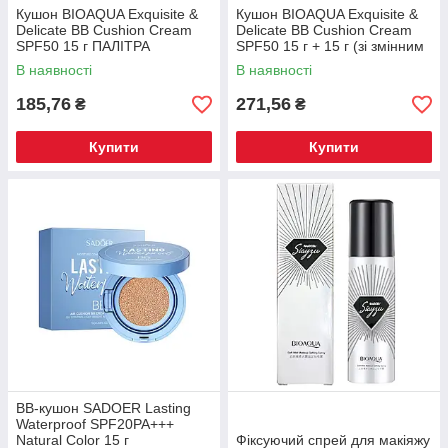
Кушон BIOAQUA Exquisite &
Кушон BIOAQUA Exquisite &
Delicate BB Cushion Cream
Delicate BB Cushion Cream
SPF50 15 г ПАЛІТРА
SPF50 15 г + 15 г (зі змінним
блоком) ПАЛІТРА
В наявності
В наявності
185,76
271,56
₴
₴
Купити
Купити
BB-кушон SADOER Lasting
Waterproof SPF20PA+++
Natural Color 15 г
Фіксуючий спрей для макіяжу