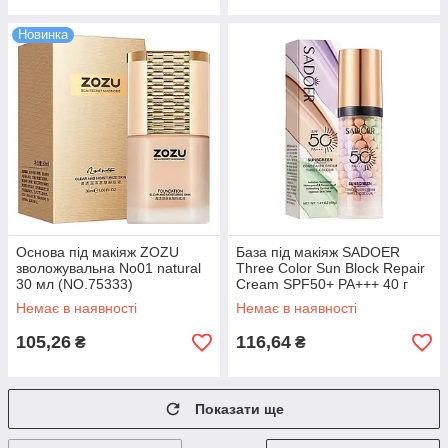
Новинка
Основа під макіяж ZOZU
База під макіяж SADOER
зволожувальна No01 natural
Three Color Sun Block Repair
30 мл (NO.75333)
Cream SPF50+ PA+++ 40 г
Немає в наявності
Немає в наявності
105,26
116,64
₴
₴
Показати ще