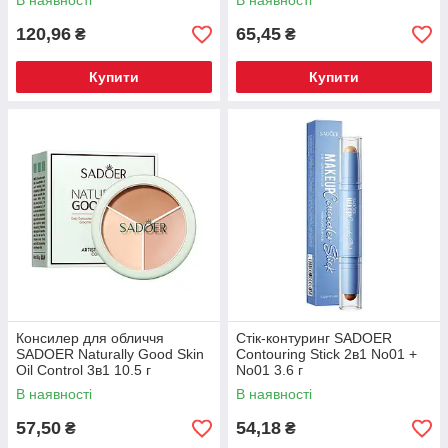
В наявності
В наявності
120,96
65,45
₴
₴
Купити
Купити
Консилер для обличчя
Стік-контуринг SADOER
SADOER Naturally Good Skin
Contouring Stick 2в1 No01 +
Oil Control 3в1 10.5 г
No01 3.6 г
В наявності
В наявності
57,50
54,18
₴
₴