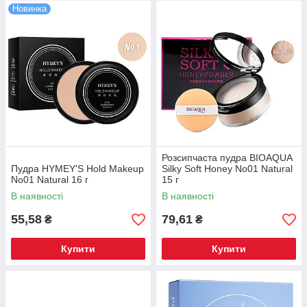
Новинка
Розсипчаста пудра BIOAQUA
Пудра HYMEY'S Hold Makeup
Silky Soft Honey No01 Natural
No01 Natural 16 г
15 г
В наявності
В наявності
55,58
79,61
₴
₴
Купити
Купити