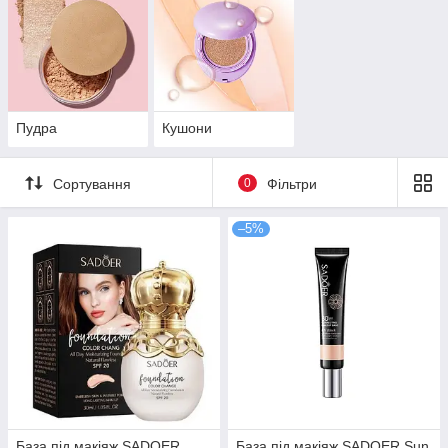
Пудра
Кушони
Сортування
0
Фільтри
–5%
База під макіяж SADOER
База під макіяж SADOER Sun