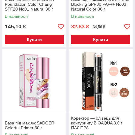
Foundation Color Chang
Blocking SPF30 PA+++ No03
SPF20 No01 Natural 30 г
Natural Color 30 г
В наявності
В наявності
145,10
32,83
₴
₴
34,56 ₴
Купити
Купити
Коректор — олівець для
База під макіяж SADOER
контурингу BIOAQUA 3.6 г
Colorful Primer 30 г
ПАЛІТРА