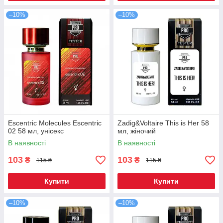
–10%
–10%
Escentric Molecules Escentric
Zadig&Voltaire This is Her 58
02 58 мл, унісекс
мл, жіночий
В наявності
В наявності
103
103
₴
₴
115 ₴
115 ₴
Купити
Купити
–10%
–10%