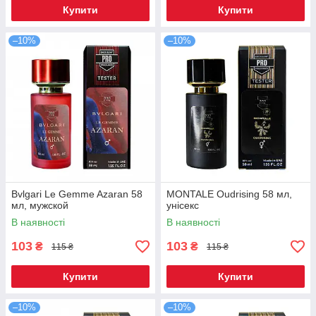
Купити
Купити
–10%
–10%
Bvlgari Le Gemme Azaran 58
MONTALE Oudrising 58 мл,
мл, мужской
унісекс
В наявності
В наявності
103
103
₴
₴
115 ₴
115 ₴
Купити
Купити
–10%
–10%