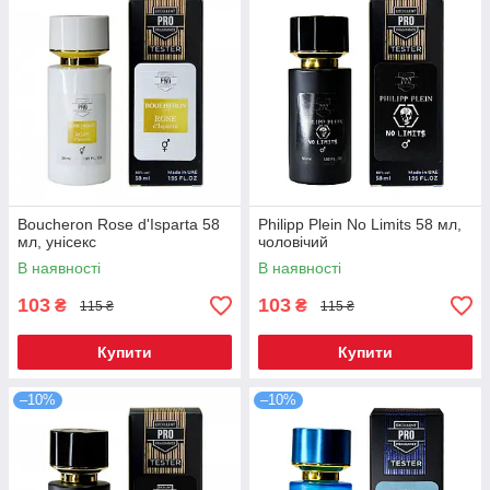
Boucheron Rose d'Isparta 58
Philipp Plein No Limits 58 мл,
мл, унісекс
чоловічий
В наявності
В наявності
103
103
₴
₴
115 ₴
115 ₴
Купити
Купити
–10%
–10%