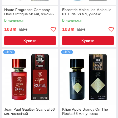
Haute Fragrance Company
Escentric Molecules Molecule
Devils Intrigue 58 мл, жіночий
01 + Iris 58 мл, унісекс
В наявності
В наявності
103
103
₴
₴
115 ₴
115 ₴
Купити
Купити
–10%
–10%
Jean Paul Gaultier Scandal 58
Kilian Apple Brandy On The
мл, чоловічий
Rocks 58 мл, унісекс