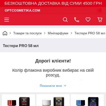
БЕЗКОШТОВНА ДОСТАВКА ВІД СУМИ 4500 ГРН
OPTCOSMETIKA.COM
Товари та послуги
Мініпарфуми
Тестери PRO 58 мл
Тестери PRO 58 мл
Дорогі клієнти!
Колір флакона виробник вибирає на свій
розсуд.
Відмінність кольору флакона на сайті і при
Показати все
отриманні ,не є причиною для повернення або
обміну товару
Колір флакона і упаковки ,не впливає на якість
аромату