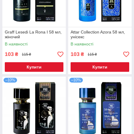
Graff Lesedi La Rona I 58 мл,
Attar Collection Azora 58 мл,
жіночий
унісекс
В наявності
В наявності
103
103
₴
₴
115 ₴
115 ₴
Купити
Купити
–10%
–10%