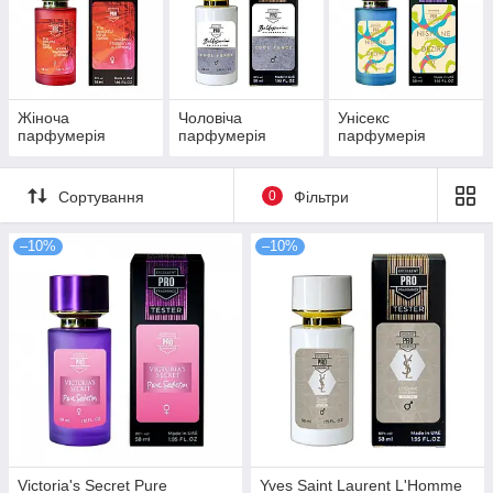
Дякуємо за розуміння !
Жіноча
Чоловіча
Унісекс
парфумерія
парфумерія
парфумерія
Сортування
0
Фільтри
–10%
–10%
Victoria's Secret Pure
Yves Saint Laurent L'Homme