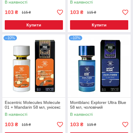
В наявності
В наявності
103
103
₴
₴
115 ₴
115 ₴
Купити
Купити
–10%
–10%
Escentric Molecules Molecule
Montblanc Explorer Ultra Blue
01 + Mandarin 58 мл, унісекс
58 мл, чоловічий
В наявності
В наявності
103
103
₴
₴
115 ₴
115 ₴