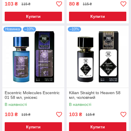
103
80
₴
₴
115 ₴
115 ₴
Купити
Купити
Новинка
–10%
–10%
Escentric Molecules Escentric
Kilian Straight to Heaven 58
01 58 мл, унісекс
мл, чоловічий
В наявності
В наявності
103
103
₴
₴
115 ₴
115 ₴
Купити
Купити