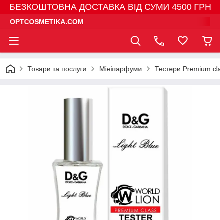
БЕЗКОШТОВНА ДОСТАВКА ВІД СУМИ 4500 ГРН
OPTCOSMETIKA.COM
Товари та послуги
Мініпарфуми
Тестери Premium cl