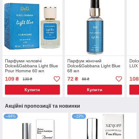
Парфуми чоловічі
Парфум жіночий
Dolc
Dolce&Gabbana Light Blue
Dolce&Gabbana Light Blue
LUX 
Pour Homme 60 мл
68 мл
109
72
108
₴
₴
130 ₴
88 ₴
Купити
Купити
Акційні пропозиції та новинки
–44%
–19%