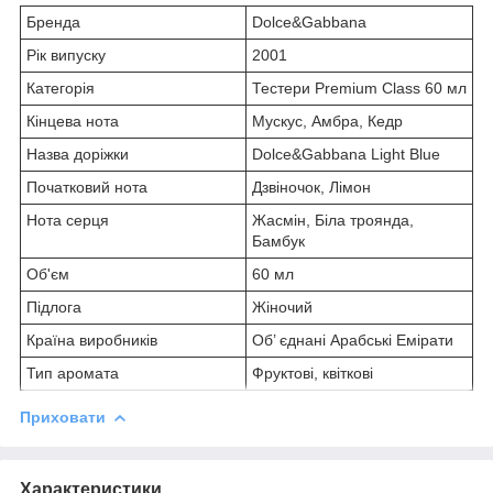
Бренда
Dolce&Gabbana
Рік випуску
2001
Категорія
Тестери Premium Class 60 мл
Кінцева нота
Мускус, Амбра, Кедр
Назва доріжки
Dolce&Gabbana Light Blue
Початковий нота
Дзвіночок, Лімон
Нота серця
Жасмін, Біла троянда,
Бамбук
Об'єм
60 мл
Підлога
Жіночий
Країна виробників
Об’ єднані Арабські Емірати
Тип аромата
Фруктові, квіткові
Приховати
Характеристики