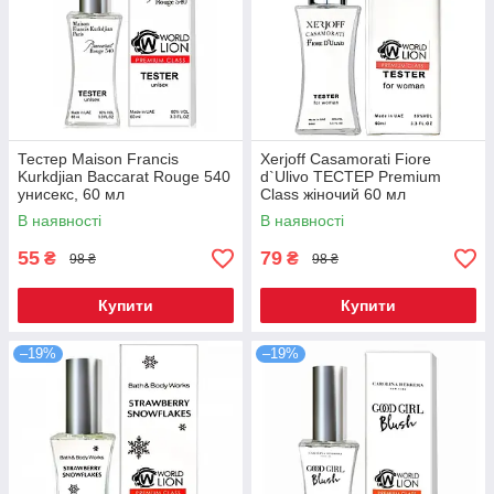
Тестер Maison Francis
Xerjoff Casamorati Fiore
Kurkdjian Baccarat Rouge 540
d`Ulivo ТЕСТЕР Premium
унисекс, 60 мл
Class жіночий 60 мл
В наявності
В наявності
55
79
₴
₴
98 ₴
98 ₴
Купити
Купити
–19%
–19%