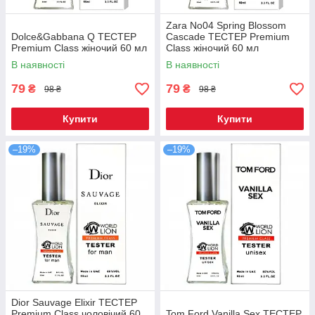
Zara No04 Spring Blossom
Dolce&Gabbana Q TEСТЕР
Cascade ТЕСТЕР Premium
Premium Class жіночий 60 мл
Class жіночий 60 мл
В наявності
В наявності
79
79
₴
₴
98 ₴
98 ₴
Купити
Купити
–19%
–19%
Dior Sauvage Elixir TEСТЕР
Premium Class чоловічий 60
Tom Ford Vanilla Sex ТЕСТЕР