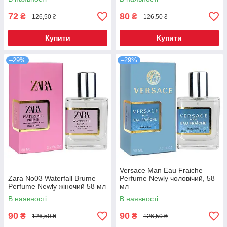
72
80
₴
₴
126,50 ₴
126,50 ₴
Купити
Купити
–29%
–29%
Versace Man Eau Fraiche
Zara No03 Waterfall Brume
Perfume Newly чоловічий, 58
Perfume Newly жіночий 58 мл
мл
В наявності
В наявності
90
90
₴
₴
126,50 ₴
126,50 ₴