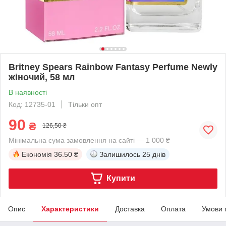
Britney Spears Rainbow Fantasy Perfume Newly
жіночий, 58 мл
В наявності
Код: 12735-01
Тільки опт
90
₴
126,50 ₴
Мінімальна сума замовлення на сайті — 1 000 ₴
Економія
36.50 ₴
Залишилось
25 днів
Купити
Опис
Характеристики
Доставка
Оплата
Умови 