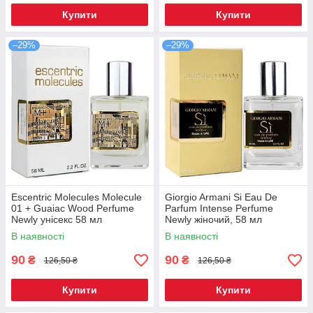
Купити
Купити
–29%
–29%
Escentric Molecules Molecule
Giorgio Armani Si Eau De
01 + Guaiac Wood Perfume
Parfum Intense Perfume
Newly унісекс 58 мл
Newly жіночий, 58 мл
В наявності
В наявності
90
90
₴
₴
126,50 ₴
126,50 ₴
Купити
Купити