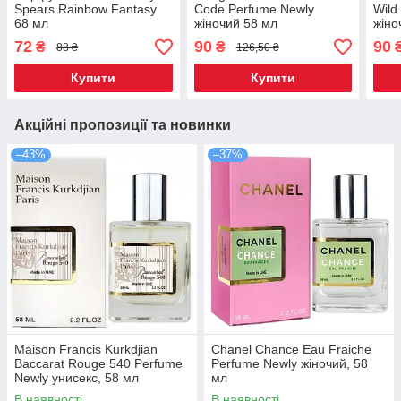
Spears Rainbow Fantasy
Code Perfume Newly
Wild
68 мл
жіночий 58 мл
жіно
72
90
90
₴
₴
88 ₴
126,50 ₴
Купити
Купити
Акційні пропозиції та новинки
–43%
–37%
Maison Francis Kurkdjian
Chanel Chance Eau Fraiche
Baccarat Rouge 540 Perfume
Perfume Newly жіночий, 58
Newly унисекс, 58 мл
мл
В наявності
В наявності