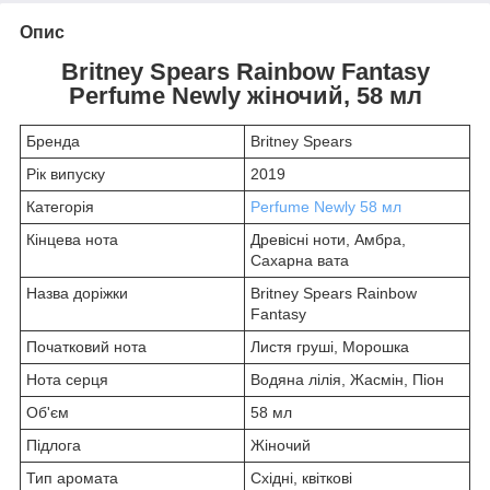
Опис
Britney Spears Rainbow Fantasy
Perfume Newly жіночий, 58 мл
Бренда
Britney Spears
Рік випуску
2019
Категорія
Perfume Newly 58 мл
Кінцева нота
Древісні ноти, Амбра,
Сахарна вата
Назва доріжки
Britney Spears Rainbow
Fantasy
Початковий нота
Листя груші, Морошка
Нота серця
Водяна лілія, Жасмін, Піон
Об'єм
58 мл
Підлога
Жіночий
Тип аромата
Східні, квіткові