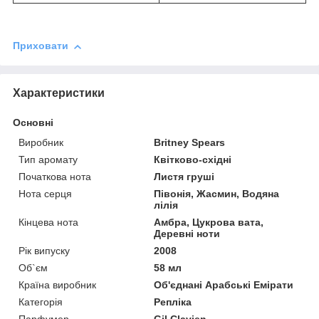
Приховати
Характеристики
Основні
Виробник
Britney Spears
Тип аромату
Квітково-східні
Початкова нота
Листя груші
Нота серця
Півонія, Жасмин, Водяна
лілія
Кінцева нота
Амбра, Цукрова вата,
Деревні ноти
Рік випуску
2008
Об`єм
58 мл
Країна виробник
Об'єднані Арабські Емірати
Категорія
Репліка
Парфумер
Gil Clavien