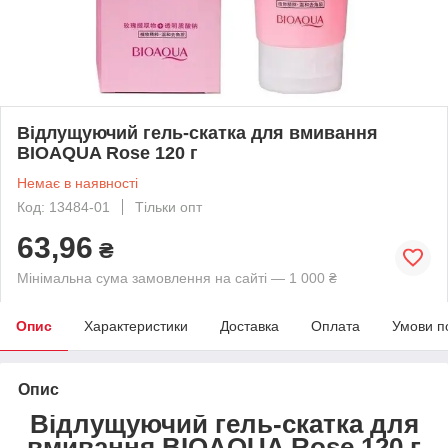
Відлущуючий гель-скатка для вмивання
BIOAQUA Rose 120 г
Немає в наявності
Код: 13484-01
Тільки опт
63,96
₴
Мінімальна сума замовлення на сайті — 1 000 ₴
Опис
Характеристики
Доставка
Оплата
Умови п
Опис
Відлущуючий гель-скатка для
вмивання BIOAQUA Rose 120 г