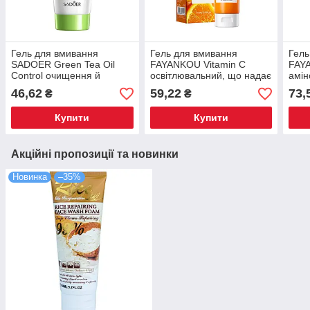
Гель для вмивання
Гель для вмивання
Гель
SADOER Green Tea Oil
FAYANKOU Vitamin C
FAY
Control очищення й
освітлювальний, що надає
амін
матування шкіри 150 г
шкірі свіжість і сяйво 100 г
46,62
59,22
73,
₴
₴
Купити
Купити
Акційні пропозиції та новинки
Новинка
–35%