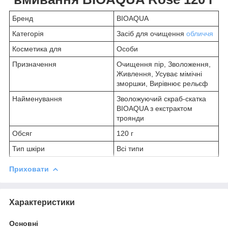
Бренд
BIOAQUA
Категорія
Засіб для очищення
обличчя
Косметика для
Особи
Призначення
Очищення пір, Зволоження,
Живлення, Усуває мімічні
зморшки, Вирівнює рельєф
Найменування
Зволожуючий скраб-скатка
BIOAQUA з екстрактом
троянди
Обсяг
120 г
Тип шкіри
Всі типи
Приховати
Характеристики
Основні