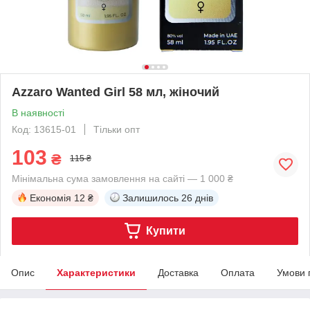
Azzaro Wanted Girl 58 мл, жіночий
В наявності
Код: 13615-01
Тільки опт
103
₴
115 ₴
Мінімальна сума замовлення на сайті — 1 000 ₴
Економія
12 ₴
Залишилось
26 днів
Купити
Опис
Характеристики
Доставка
Оплата
Умови 