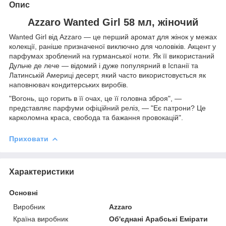
Опис
Azzaro Wanted Girl 58 мл, жіночий
Wanted Girl від Azzaro — це перший аромат для жінок у межах
колекції, раніше призначеної виключно для чоловіків. Акцент у
парфумах зроблений на гурманської ноти. Як її використаний
Дульче де лече — відомий і дуже популярний в Іспанії та
Латинській Америці десерт, який часто використовується як
наповнювач кондитерських виробів.
"Вогонь, що горить в її очах, це її головна зброя", —
представляє парфуми офіційний реліз, — "Еє патрони? Це
карколомна краса, свобода та бажання провокацій".
Приховати
Характеристики
Основні
Виробник
Azzaro
Країна виробник
Об'єднані Арабські Емірати