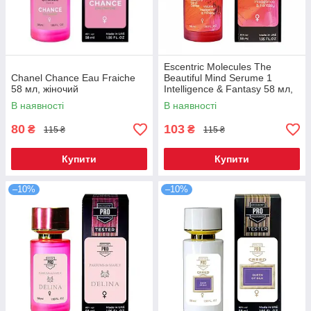
Escentric Molecules The
Chanel Chance Eau Fraiche
Beautiful Mind Serume 1
58 мл, жіночий
Intelligence & Fantasy 58 мл,
жіночий
В наявності
В наявності
80
103
₴
₴
115 ₴
115 ₴
Купити
Купити
–10%
–10%