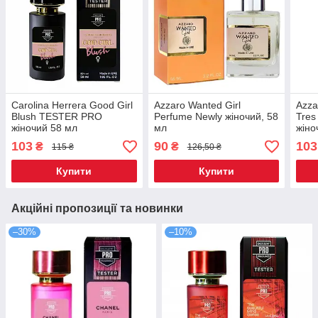
Carolina Herrera Good Girl
Azzaro Wanted Girl
Azza
Blush TESTER PRO
Perfume Newly жіночий, 58
Tres
жіночий 58 мл
мл
жіно
103
90
103
₴
₴
115 ₴
126,50 ₴
Купити
Купити
Акційні пропозиції та новинки
–30%
–10%