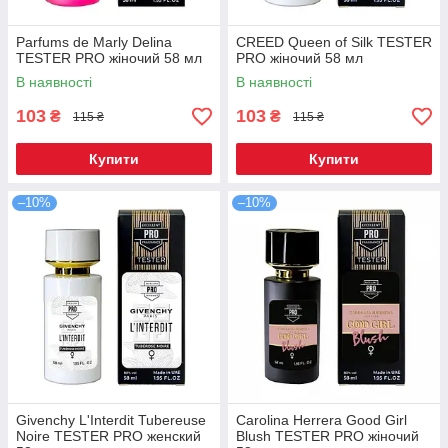
Parfums de Marly Delina
CREED Queen of Silk ТESTER
ТESTER PRO жіночий 58 мл
PRO жіночий 58 мл
В наявності
В наявності
103
103
₴
₴
115 ₴
115 ₴
Купити
Купити
–10%
–10%
Givenchy L'Interdit Tubereuse
Carolina Herrera Good Girl
Noire ТESTER PRO женский
Blush TESTER PRO жіночий