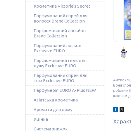
Косметика Victoria's Secret
Парфумований спрей для
волосся Brand Collection
Парфюмований лосьйон
Brand Collection
Парфумований лосьон
Exclusive EURO
Парфюмований гель для
душу Exclusive EURO
Парфумований спрей для
Антиоксид
тіла Exclusive EURO
Вони спри
Парфумерія EURO A-Plus NEW
роблячи ї
ключем до
Азіатська косметика
Аромати для дому
Уцінка
Харак
Система знижок