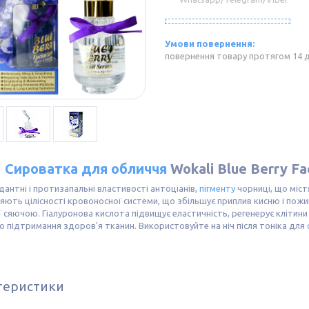
повернення товару протягом 14 
Сироватка для обличчя
Wokali Blue Berry Fac
антні і протизапальні властивості антоціанів,
пігменту
чорниці, що міст
яють цілісності кровоносної системи, що збільшує приплив кисню і пожи
ї сяючою. Гіалуронова кислота підвищує еластичність, регенерує клітини 
 підтримання здоров'я тканин. Використовуйте на ніч після тоніка для
теристики