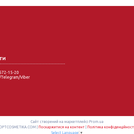
 572-15-20
Telegram/Viber
Сайт створений на маркетплейсі
Prom.ua
OPTCOSMETIKA.COM |
Поскаржитися на контент
|
Політика конфіденційност
Select Language
▼