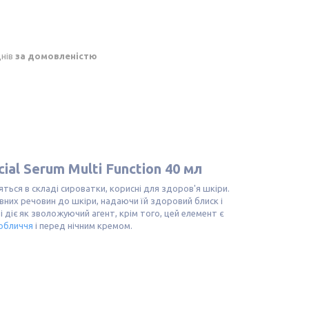
днів
за домовленістю
ial Serum Multi Function 40 мл
яться в складі сироватки, корисні для здоров'я шкіри.
вних речовин до шкіри, надаючи їй здоровий блиск і
і діє як зволожуючий агент, крім того, цей елемент є
обличчя
і перед нічним кремом.