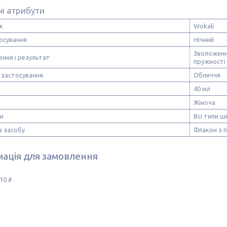
і атрибути
к
Wokali
осування
Нічний
Зволоження
ння і результат
пружності 
 застосування
Обличчя
40 мл
Жіноча
ри
Всі типи ш
а засобу
Флакон з 
ація для замовлення
10 ₴