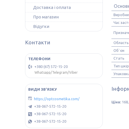
Основн
Доставка і оплата
Виробни
Про магазин
Час заст
Відугки
Призначе
Контакти
Область
Об`єм
Стать
Тип шкі
+380 (67) 572-15-20
Whatsapp/Telegram/Viber
Упаковк
Інформ
https://optcosmetika.com/
Ціна:
168,
+38-067-572-15-20
+38-067-572-15-20
+38-067-572-15-20