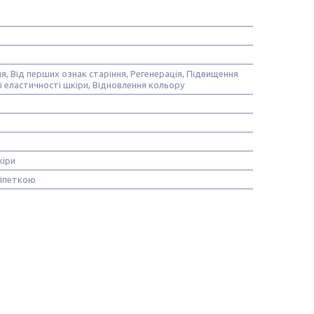
, Від перших ознак старіння, Регенерація, Підвищення
і еластичності шкіри, Відновлення кольору
кіри
піпеткою