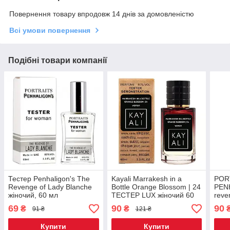
Повернення товару впродовж 14 днів за домовленістю
Всі умови повернення
Подібні товари компанії
Тестер Penhaligon's The
Kayali Marrakesh in a
POR
Revenge of Lady Blanche
Bottle Orange Blossom | 24
PEN
жіночий, 60 мл
ТЕСТЕР LUX жіночий 60
reve
мл
TEST
69
90
90
₴
₴
91 ₴
121 ₴
мл
Купити
Купити