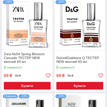
–24%
–24%
Zara No04 Spring Blossom
Cascade ТЕСТЕР NEW
Dolce&Gabbana Q TEСТЕР
жіночий 60 мл
NEW жіночий 60 мл
В наявності
В наявності
69
69
₴
₴
91 ₴
91 ₴
Купити
Купити
Новинка
–24%
–24%