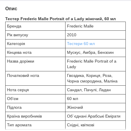
Опис
Тестер Frederic Malle Portrait of a Lady жіночий, 60 мл
Бренда
Frederic Malle
Рік випуску
2010
Категорія
Тестери 60 мл
Кінцева нота
Мускус, Амбра, Бензоин
Назва доріжки
Frederic Malle Portrait of a
Lady
Початковий нота
Гвоздика, Кориця, Роза,
Чорна смородина, Маліна
Нота серця
Сандал, Пачулі, Ладан
Об'єм
60 мл
Підлога
Жіночий
Країна виробників
Об’ єднані Арабські Емірати
Тип аромата
Східні, квіткові