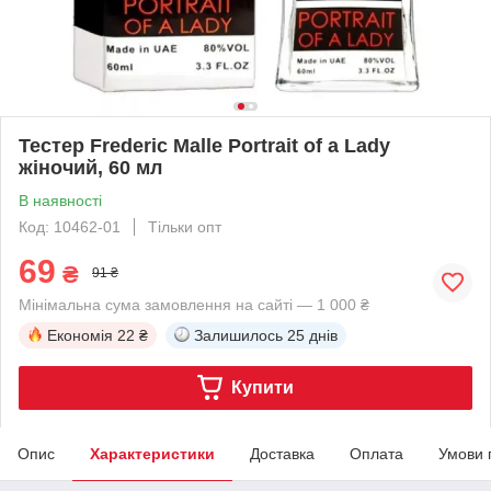
Тестер Frederic Malle Portrait of a Lady
жіночий, 60 мл
В наявності
Код: 10462-01
Тільки опт
69
₴
91 ₴
Мінімальна сума замовлення на сайті — 1 000 ₴
Економія
22 ₴
Залишилось
25 днів
Купити
Опис
Характеристики
Доставка
Оплата
Умови 