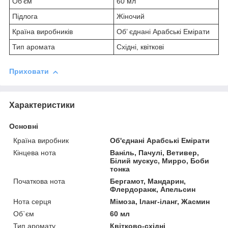
Об'єм
60 мл
Підлога
Жіночий
Країна виробників
Об’ єднані Арабські Емірати
Тип аромата
Східні, квіткові
Приховати
Характеристики
Основні
Країна виробник
Об'єднані Арабські Емірати
Кінцева нота
Ваніль, Пачулі, Ветивер,
Білий мускус, Мирро, Боби
тонка
Початкова нота
Бергамот, Мандарин,
Флердоранж, Апельсин
Нота серця
Мімоза, Іланг-іланг, Жасмин
Об`єм
60 мл
Тип аромату
Квітково-східні