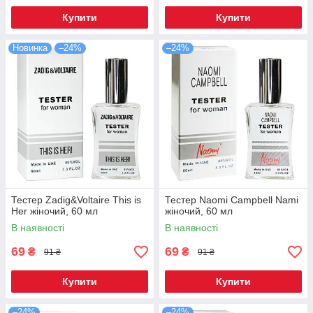
Купити
Купити
Новинка
–24%
–24%
Тестер Zadig&Voltaire This is
Тестер Naomi Campbell Nami
Her жіночий, 60 мл
жіночий, 60 мл
В наявності
В наявності
69
69
₴
₴
91 ₴
91 ₴
Купити
Купити
–24%
–24%