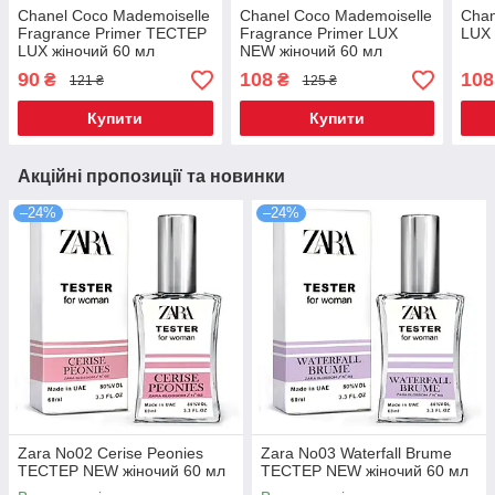
Chanel Coco Mademoiselle
Chanel Coco Mademoiselle
Chan
Fragrance Primer ТЕСТЕР
Fragrance Primer LUX
LUX 
LUX жіночий 60 мл
NEW жіночий 60 мл
90
108
108
₴
₴
121 ₴
125 ₴
Купити
Купити
Акційні пропозиції та новинки
–24%
–24%
Zara No02 Cerise Peonies
Zara No03 Waterfall Brume
ТЕСТЕР NEW жіночий 60 мл
ТЕСТЕР NEW жіночий 60 мл