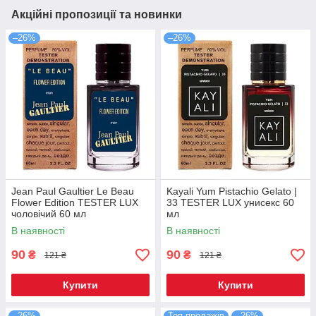
Акційні пропозиції та новинки
–26%
–26%
Jean Paul Gaultier Le Beau
Kayali Yum Pistachio Gelato |
Flower Edition TESTER LUX
33 TESTER LUX унисекс 60
чоловічий 60 мл
мл
В наявності
В наявності
90
90
₴
₴
121 ₴
121 ₴
Купити
Купити
–26%
Топ продажів
–26%