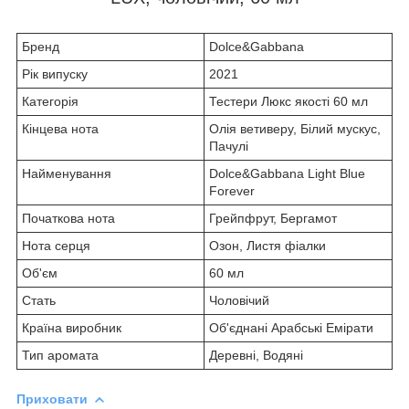
Бренд
Dolce&Gabbana
Рік випуску
2021
Категорія
Тестери Люкс якості 60 мл
Кінцева нота
Олія ветиверу, Білий мускус,
Пачулі
Найменування
Dolce&Gabbana Light Blue
Forever
Початкова нота
Грейпфрут, Бергамот
Нота серця
Озон, Листя фіалки
Об'єм
60 мл
Стать
Чоловічий
Країна виробник
Об'єднані Арабські Емірати
Тип аромата
Деревні, Водяні
Приховати