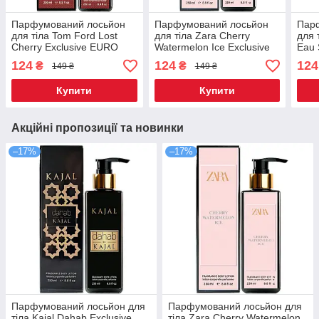
Парфумований лосьйон
Парфумований лосьйон
Пар
для тіла Tom Ford Lost
для тіла Zara Cherry
для т
Cherry Exclusive EURO
Watermelon Ice Exclusive
Eau 
250 мл
EURO 250 мл
EUR
124
124
124
₴
₴
149 ₴
149 ₴
Купити
Купити
Акційні пропозиції та новинки
–17%
–17%
Парфумований лосьйон для
Парфумований лосьйон для
тіла Kajal Dahab Exclusive
тіла Zara Cherry Watermelon