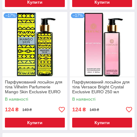
Купити
Купити
–17%
–17%
Парфумований лосьйон для
Парфумований лосьйон для
тіла Vilhelm Parfumerie
тіла Versace Bright Crystal
Mango Skin Exclusive EURO
Exclusive EURO 250 мл
250 мл
В наявності
В наявності
124
124
₴
₴
149 ₴
149 ₴
Купити
Купити