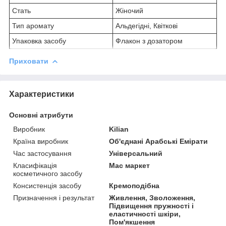
Стать
Жіночий
Тип аромату
Альдегідні, Квіткові
Упаковка засобу
Флакон з дозатором
Приховати
Характеристики
Основні атрибути
Виробник
Kilian
Країна виробник
Об'єднані Арабські Емірати
Час застосування
Універсальний
Класифікація
Мас маркет
косметичного засобу
Консистенція засобу
Кремоподібна
Призначення і результат
Живлення, Зволоження,
Підвищення пружності і
еластичності шкіри,
Пом'якшення