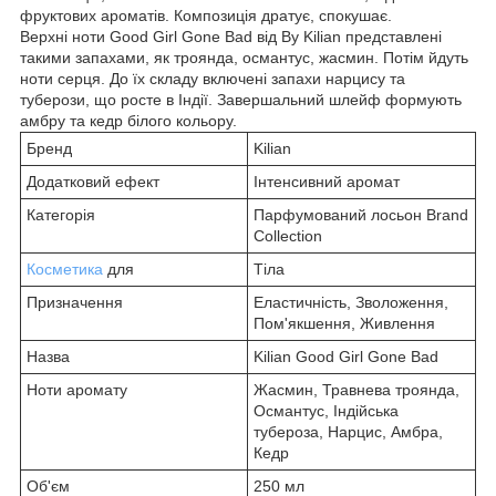
фруктових ароматів. Композиція дратує, спокушає.
Верхні ноти Good Girl Gone Bad від By Kilian представлені
такими запахами, як троянда, османтус, жасмин. Потім йдуть
ноти серця. До їх складу включені запахи нарцису та
туберози, що росте в Індії. Завершальний шлейф формують
амбру та кедр білого кольору.
Бренд
Kilian
Додатковий ефект
Інтенсивний аромат
Категорія
Парфумований лосьон Brand
Collection
Косметика
для
Тіла
Призначення
Еластичність, Зволоження,
Пом'якшення, Живлення
Назва
Kilian Good Girl Gone Bad
Ноти аромату
Жасмин, Травнева троянда,
Османтус, Індійська
тубероза, Нарцис, Амбра,
Кедр
Об'єм
250 мл