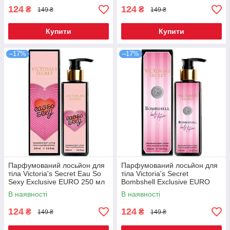
124
124
₴
₴
149 ₴
149 ₴
Купити
Купити
–17%
–17%
Парфумований лосьйон для
Парфумований лосьйон для
тіла Victoria's Secret Eau So
тіла Victoria's Secret
Sexy Exclusive EURO 250 мл
Bombshell Exclusive EURO
250 мл
В наявності
В наявності
124
124
₴
₴
149 ₴
149 ₴