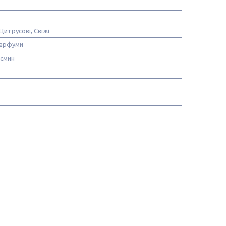
Цитрусові, Свіжі
Парфуми
смин