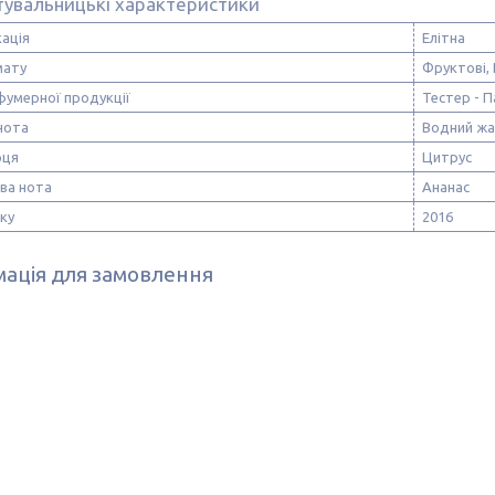
тувальницькі характеристики
ація
Елітна
мату
Фруктові, 
фумерної продукції
Тестер - 
нота
Водний жа
рця
Цитрус
ва нота
Ананас
ску
2016
ація для замовлення