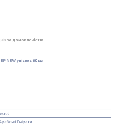
днів
за домовленістю
ТЕР NEW унісекс 60 мл
Secret
Арабські Емірати