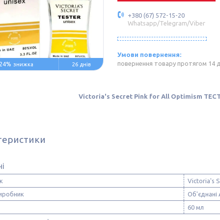
+380 (67) 572-15-20
Whatsapp/Telegram/Viber
повернення товару протягом 14 
24%
26 днів
Victoria's Secret Pink for All Optimism ТЕС
теристики
ні
к
Victoria's 
виробник
Об'єднані 
60 мл