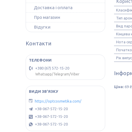
Корис
Доставка і оплата
Класифік
Про магазин
Тип аро
Вид пар
Відугки
Кінцева 
Нота се
Контакти
Початко
Рік випу
+380 (67) 572-15-20
Інформ
Whatsapp/Telegram/Viber
Ціна:
69 ₴
https://optcosmetika.com/
+38-067-572-15-20
+38-067-572-15-20
+38-067-572-15-20