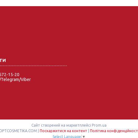
 572-15-20
Telegram/Viber
Сайт створений на маркетплейсі
Prom.ua
OPTCOSMETIKA.COM |
Поскаржитися на контент
|
Політика конфіденційност
Select Language
▼