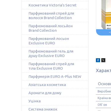
Косметика Victoria's Secret
Парфумований спрей для
волосся Brand Collection
Парфюмований лосьйон
Brand Collection
–
Парфумований лосьон
Exclusive EURO
Парфюмований гель для
душу Exclusive EURO
Парфумований спрей для
тіла Exclusive EURO
Харак
Парфумерія EURO A-Plus NEW
Основ
Азіатська косметика
Виробни
Аромати для дому
Країна 
Уцінка
Об`єм
Система знижок