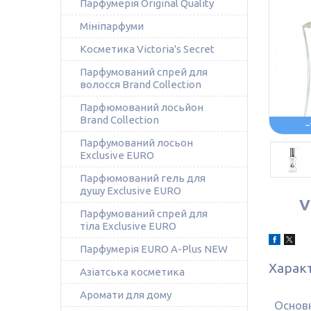
Парфумерія Original Quality
Мініпарфуми
Косметика Victoria's Secret
Парфумований спрей для
волосся Brand Collection
Парфюмований лосьйон
Brand Collection
–
Парфумований лосьон
Exclusive EURO
Парфюмований гель для
душу Exclusive EURO
V
Парфумований спрей для
тіла Exclusive EURO
Парфумерія EURO A-Plus NEW
Харак
Азіатська косметика
Аромати для дому
Основ