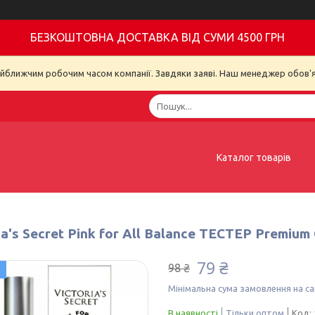
БЕЗКОШТОВНА ДОСТАВКА ВІД СУМИ 4500 ГРН
айближчим робочим часом компанії. Завдяки заяві. Наш менеджер обов'я
Каталог товарів
ia's Secret Pink for All Balance ТЕСТЕР Premium 
79 ₴
98 ₴
Мінімальна сума замовлення на са
В наявності
Тільки оптом
Код: