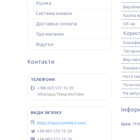
Уцінка
Виробни
Система знижок
Країна 
Доставка і оплата
Об`єм
Корис
Про магазин
Класифік
Відугки
Тип аро
Вид пар
Контакти
Кінцева 
Нота се
Початко
+380 (67) 572-15-20
Рік випу
Whatsapp/Telegram/Viber
Інформ
https://optcosmetika.com/
Ціна:
79 ₴
+38-067-572-15-20
+38-067-572-15-20