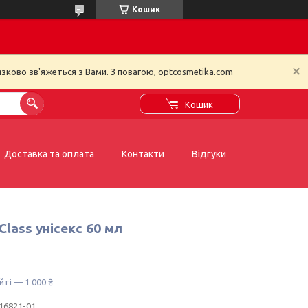
Кошик
зково зв'яжеться з Вами. З повагою, optcosmetika.com
Кошик
Доставка та оплата
Контакти
Відгуки
Class унісекс 60 мл
йті — 1 000 ₴
16821-01