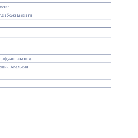
Secret
Арабські Емірати
Парфумована вода
овни, Апельсин