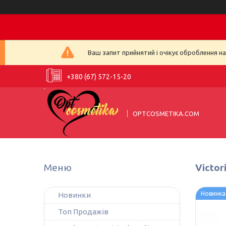
Ваш запит прийнятий і очікує оброблення н
+380 (67) 572-15-20
OPTCOSMETIKA.COM
Victor
Новинка
Новинки
Топ Продажів