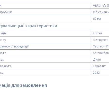
к
Victoria's 
виробник
Об'єднані 
60 мл
тувальницькі характеристики
ація
Елітна
мату
Цитрусові
фумерної продукції
Тестер - 
нота
Квітки бав
рця
Диня
ва нота
Евкаліпт
ску
2022
ація для замовлення