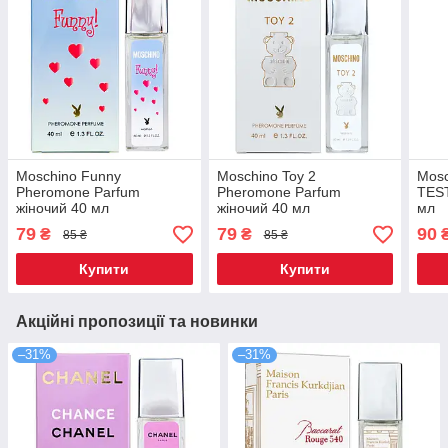
Moschino Funny
Moschino Toy 2
Mosc
Pheromone Parfum
Pheromone Parfum
TEST
жіночий 40 мл
жіночий 40 мл
мл
79
79
90
₴
₴
85 ₴
85 ₴
Купити
Купити
Акційні пропозиції та новинки
–31%
–31%