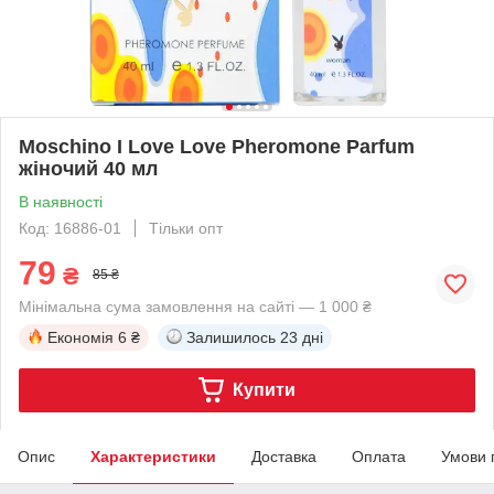
Moschino I Love Love Pheromone Parfum
жіночий 40 мл
В наявності
Код: 16886-01
Тільки опт
79
₴
85 ₴
Мінімальна сума замовлення на сайті — 1 000 ₴
Економія
6 ₴
Залишилось
23 дні
Купити
Опис
Характеристики
Доставка
Оплата
Умови 