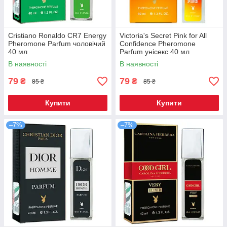
Cristiano Ronaldo CR7 Energy
Victoria's Secret Pink for All
Pheromone Parfum чоловічий
Confidence Pheromone
40 мл
Parfum унісекс 40 мл
В наявності
В наявності
79
79
₴
₴
85 ₴
85 ₴
Купити
Купити
–7%
–7%