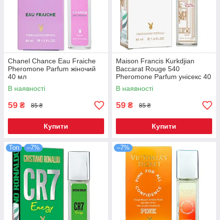
Chanel Chance Eau Fraiche
Maison Francis Kurkdjian
Pheromone Parfum жіночий
Baccarat Rouge 540
40 мл
Pheromone Parfum унісекс 40
мл
В наявності
В наявності
59
59
₴
₴
85 ₴
85 ₴
Купити
Купити
Топ
–7%
–7%