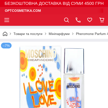
БЕЗКОШТОВНА ДОСТАВКА ВІД СУМИ 4500 ГРН
OPTCOSMETIKA.COM
Товари та послуги
Мініпарфуми
Pheromone Parfum 
–7%