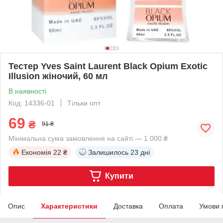
Тестер Yves Saint Laurent Black Opium Exotic
Illusion жіночий, 60 мл
В наявності
Код: 14336-01
Тільки опт
69
₴
91 ₴
Мінімальна сума замовлення на сайті — 1 000 ₴
Економія
22 ₴
Залишилось
23 дні
Купити
Опис
Характеристики
Доставка
Оплата
Умови 