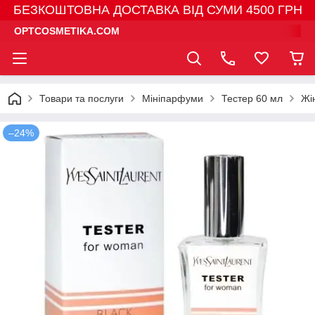
БЕЗКОШТОВНА ДОСТАВКА ВІД СУМИ 4500 ГРН
OPTCOSMETIKA.COM
Товари та послуги
Мініпарфуми
Тестер 60 мл
Жі
–24%