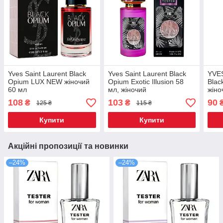
Yves Saint Laurent Black
Yves Saint Laurent Black
YVE
Opium LUX NEW жіночий
Opium Exotic Illusion 58
Blac
60 мл
мл, жіночий
жіно
108
103
90
₴
₴
125 ₴
115 ₴
Купити
Купити
Акційні пропозиції та новинки
–24%
–24%