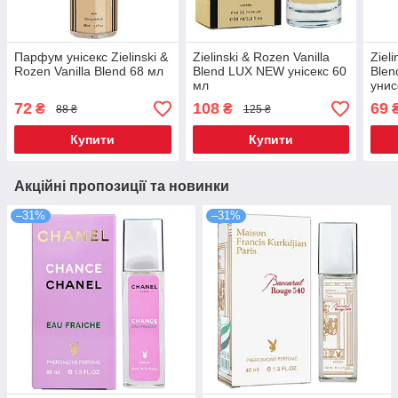
Парфум унісекс Zielinski &
Zielinski & Rozen Vanilla
Ziel
Rozen Vanilla Blend 68 мл
Blend LUX NEW унісекс 60
Ble
мл
унис
72
108
69
₴
₴
88 ₴
125 ₴
Купити
Купити
Акційні пропозиції та новинки
–31%
–31%