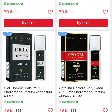
В наявності
В наявності
79
79
₴
₴
85 ₴
85 ₴
Купити
Купити
–7%
–7%
Dior Homme Parfum 2025
Carolina Herrera Very Good
Pheromone Parfum чоловічий
Girl Elixir Pheromone Parfum
40 мл
жіночий 40 мл
В наявності
В наявності
79
79
₴
₴
85 ₴
85 ₴