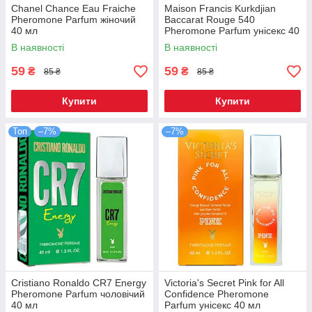
Chanel Chance Eau Fraiche
Maison Francis Kurkdjian
Pheromone Parfum жіночий
Baccarat Rouge 540
40 мл
Pheromone Parfum унісекс 40
мл
В наявності
В наявності
59
59
₴
₴
85 ₴
85 ₴
Купити
Купити
Топ
–7%
–7%
Cristiano Ronaldo CR7 Energy
Victoria's Secret Pink for All
Pheromone Parfum чоловічий
Confidence Pheromone
40 мл
Parfum унісекс 40 мл