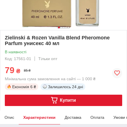
Zielinski & Rozen Vanilla Blend Pheromone
Parfum унисекс 40 мл
В наявності
Код: 17561-01
Тільки опт
79
₴
85 ₴
Мінімальна сума замовлення на сайті — 1 000 ₴
Економія
6 ₴
Залишилось
24 дні
Купити
Опис
Характеристики
Доставка
Оплата
Умови 