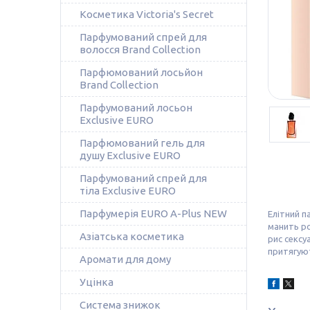
Косметика Victoria's Secret
Парфумований спрей для
волосся Brand Collection
Парфюмований лосьйон
Brand Collection
Парфумований лосьон
Exclusive EURO
Парфюмований гель для
душу Exclusive EURO
Парфумований спрей для
тіла Exclusive EURO
Парфумерія EURO A-Plus NEW
Елітний п
манить р
Азіатська косметика
рис сексу
притягуют
Аромати для дому
Уцінка
Система знижок