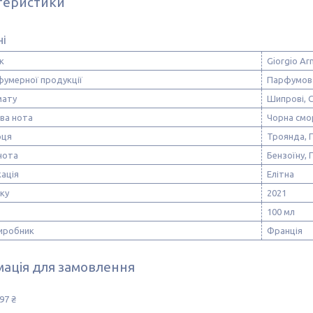
теристики
ні
к
Giorgio Ar
фумерної продукції
Парфумов
мату
Шипрові, С
ва нота
Чорна смо
рця
Троянда, 
нота
Бензоїну, 
ація
Елітна
ску
2021
100 мл
виробник
Франція
ація для замовлення
97 ₴