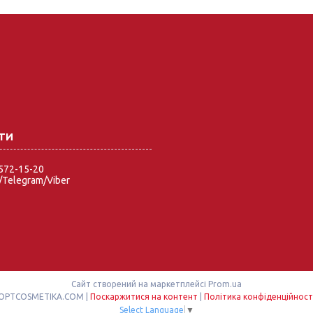
 572-15-20
Telegram/Viber
Сайт створений на маркетплейсі
Prom.ua
OPTCOSMETIKA.COM |
Поскаржитися на контент
|
Політика конфіденційност
Select Language
▼