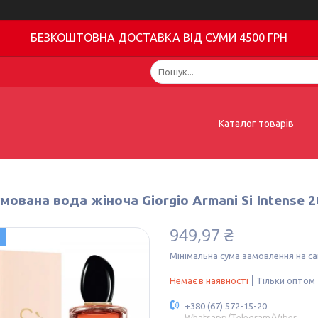
БЕЗКОШТОВНА ДОСТАВКА ВІД СУМИ 4500 ГРН
Каталог товарів
ована вода жіноча Giorgio Armani Si Intense 202
949,97 ₴
Мінімальна сума замовлення на са
Немає в наявності
Тільки оптом
+380 (67) 572-15-20
Whatsapp/Telegram/Viber