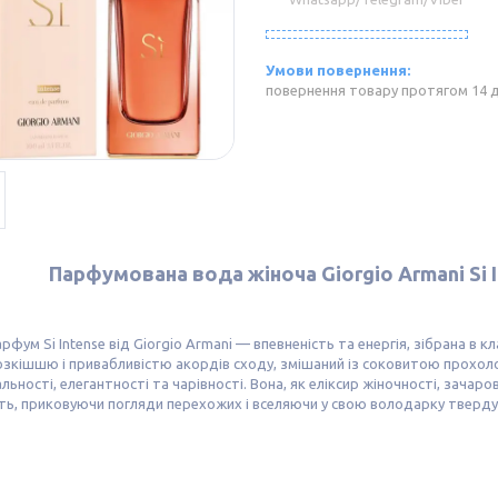
повернення товару протягом 14 
Парфумована вода жіноча Giorgio Armani Si In
арфум Si Intense від Giorgio Armani — впевненість та енергія, зібрана в
озкішшю і привабливістю акордів сходу, змішаний із соковитою прохо
альності, елегантності та чарівності. Вона, як еліксир жіночності, зачар
ь, приковуючи погляди перехожих і вселяючи у свою володарку тверду в