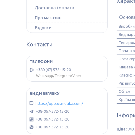
Харак
Доставка і оплата
Основ
Про магазин
Виробни
Відугки
Вид пар
Тип аро
Контакти
Початко
Нота се
Кінцева 
+380 (67) 572-15-20
Класифік
Whatsapp/Telegram/Viber
Рік випу
Об`єм
Країна 
https://optcosmetika.com/
+38-067-572-15-20
Інформ
+38-067-572-15-20
+38-067-572-15-20
Ціна:
949,