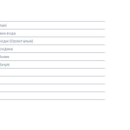
mani
ана вода
хідні (Орієнтальні)
родина
Полин
Пачулі