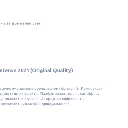
днів
за домовленістю
tense 2021 (Original Quality)
 класичному відомому брендованому флаконі Si. Композиція
лодою стиглих фруктів. Парфумована вода надає образу
овує плавністю звучання. Акорди пахощів манять і
певненість у власній індивідуальності!