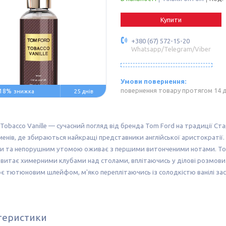
Купити
+380 (67) 572-15-20
Whatsapp/Telegram/Viber
повернення товару протягом 14 
18%
25 днів
Tobacco Vanille — сучасний погляд від бренда Tom Ford на традиції Ст
нів, де збираються найкращі представники англійської аристократії.
и та непорушним утомою оживає з першими витонченими нотами. Тон
 витає химерними клубами над столами, вплітаючись у ділові розмови 
є тютюновим шлейфом, м'яко переплітаючись із солодкістю ванілі за
теристики