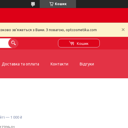
Кошик
зково зв'яжеться з Вами. З повагою, optcosmetika.com
Кошик
Доставка та оплата
Контакти
Відгуки
йті — 1 000 ₴
17709-01