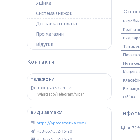
Уцінка
Основ
Система знижок
Виробни
Доставка і оплата
Країна 
Про магазин
Вид пар
Відугки
Тип аро
Початко
Контакти
Нота се
Кінцева 
Класифік
+380 (67) 572-15-20
Рік випу
Whatsapp/Telegram/Viber
Об`єм
Інформ
https://optcosmetika.com/
Ціна:
72 ₴
+38-067-572-15-20
+38-067-572-15-20