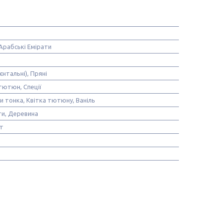
Арабські Емірати
єнтальні), Пряні
тютюн, Спеції
и тонка, Квітка тютюну, Ваніль
и, Деревина
т