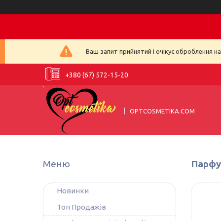
Ваш запит прийнятий і очікує оброблення н
+380 (67) 572-15-20
OPTCOSMETIKA.COM
Парфум
Новинки
Топ Продажів