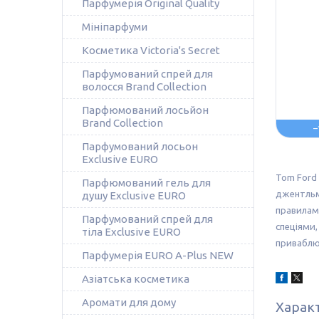
Парфумерія Original Quality
Мініпарфуми
Косметика Victoria's Secret
Парфумований спрей для
волосся Brand Collection
Парфюмований лосьйон
Brand Collection
–
Парфумований лосьон
Exclusive EURO
Tom Ford 
Парфюмований гель для
джентльме
душу Exclusive EURO
правилам
Парфумований спрей для
спеціями,
тіла Exclusive EURO
приваблю
Парфумерія EURO A-Plus NEW
Азіатська косметика
Аромати для дому
Харак