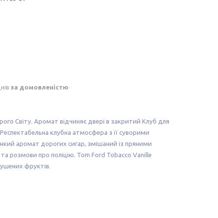
днів
за домовленістю
арого Світу. Аромат відчиняє двері в закритий Клуб для
 Респектабельна клубна атмосфера з її суворими
кий аромат дорогих сигар, змішаний із пряними
та розмови про поліцію. Tom Ford Tobacco Vanille
сушених фруктів.