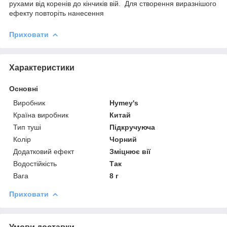
рухами від коренів до кінчиків вій. Для створення виразнішого
ефекту повторіть нанесення
Приховати
Характеристики
Основні
Виробник
Hymey's
Країна виробник
Китай
Тип туші
Підкручуюча
Колір
Чорний
Додатковий ефект
Зміцнює вії
Водостійкість
Так
Вага
8 г
Приховати