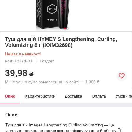
Туш для вій HYMEY'S Lengthening, Curling,
Volumizing 8 г (XXM32698)
Немає в наявності
Код: 18274-01
Роздріб
39,98
₴
Мінімальна сума замовлення на сайті — 1 000 ₴
Опис
Характеристики
Доставка
Оплата
Умови п
Опис
Туш для вій Images Lengthening Curling Volumizing — це
ідеальне поєднання подовження, підкручування й обсягу. Її