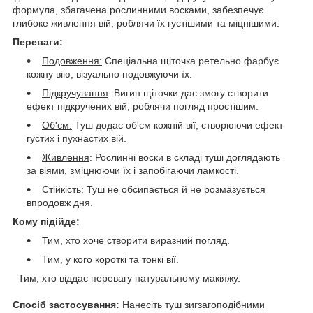
формула, збагачена рослинними восками, забезпечує
глибоке живлення вій, роблячи їх густішими та міцнішими.
Переваги:
Подовження:
Спеціальна щіточка ретельно фарбує
кожну вію, візуально подовжуючи їх.
Підкручування
: Вигин щіточки дає змогу створити
ефект підкручених вій, роблячи погляд простішим.
Об'єм:
Туш додає об'єм кожній вії, створюючи ефект
густих і пухнастих вій.
Живлення
: Рослинні воски в складі туші доглядають
за віями, зміцнюючи їх і запобігаючи ламкості.
Стійкість:
Туш не обсипається й не розмазується
впродовж дня.
Кому підійде:
Тим, хто хоче створити виразний погляд.
Тим, у кого короткі та тонкі вії.
Тим, хто віддає перевагу натуральному макіяжу.
Спосіб застосування:
Нанесіть туш зигзагоподібними