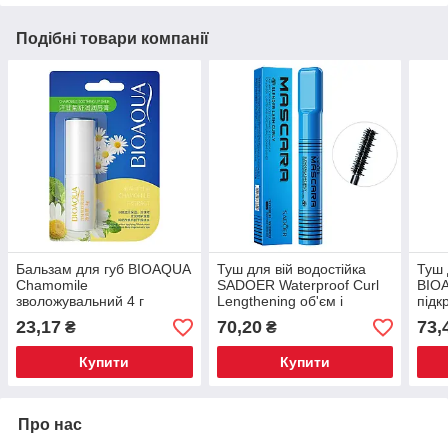
Подібні товари компанії
Бальзам для губ BIOAQUA
Туш для вій водостійка
Туш 
Chamomile
SADOER Waterproof Curl
BIO
зволожувальний 4 г
Lengthening об'єм і
підк
подовження 8 г
23,17
70,20
73,
₴
₴
Купити
Купити
Про нас