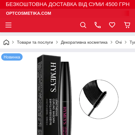
БЕЗКОШТОВНА ДОСТАВКА ВІД СУМИ 4500 ГРН
OPTCOSMETIKA.COM
Товари та послуги
Декоративна косметика
Очі
Ту
Новинка