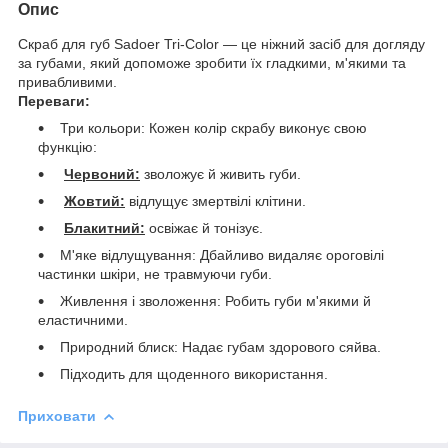
Опис
Скраб для губ Sadoer Tri-Color — це ніжний засіб для догляду
за губами, який допоможе зробити їх гладкими, м'якими та
привабливими.
Переваги:
Три кольори: Кожен колір скрабу виконує свою
функцію:
Червоний:
зволожує й живить губи.
Жовтий:
відлущує змертвілі клітини.
Блакитний:
освіжає й тонізує.
М'яке відлущування: Дбайливо видаляє ороговілі
частинки шкіри, не травмуючи губи.
Живлення і зволоження: Робить губи м'якими й
еластичними.
Природний блиск: Надає губам здорового сяйва.
Підходить для щоденного використання.
Приховати