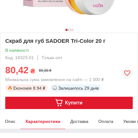
Скраб для губ SADOER Tri-Color 20 г
В наявності
Код: 18323-01
Тільки опт
80,42
₴
89,35 ₴
Мінімальна сума замовлення на сайті — 1 000 ₴
Економія
8.94 ₴
Залишилось
29 днів
Купити
Опис
Характеристики
Доставка
Оплата
Умови 