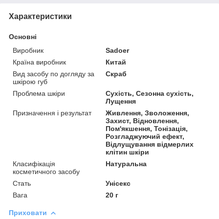
Характеристики
Основні
Виробник
Sadoer
Країна виробник
Китай
Вид засобу по догляду за
Скраб
шкірою губ
Проблема шкіри
Сухість, Сезонна сухість,
Лущення
Призначення і результат
Живлення, Зволоження,
Захист, Відновлення,
Пом'якшення, Тонізація,
Розгладжуючий ефект,
Відлущування відмерлих
клітин шкіри
Класифікація
Натуральна
косметичного засобу
Стать
Унісекс
Вага
20 г
Приховати