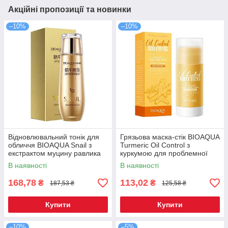
Акційні пропозиції та новинки
–10%
–10%
Відновлювальний тонік для
Грязьова маска-стік BIOAQUA
обличчя BIOAQUA Snail з
Turmeric Oil Control з
екстрактом муцину равлика
куркумою для проблемної
130 мл (BQY50288)
шкіри 40 г
В наявності
В наявності
168,78
113,02
₴
₴
187,53 ₴
125,58 ₴
Купити
Купити
–10%
–5%