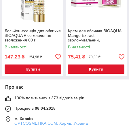
Лосьйон-есенція для обличчя
Крем для обличчя BIOAQUA
BIOAQUA Rice живлення і
Mango Extract
зволоження 60 г
зволожувальний,
пом'якшувальний 50 г
В наявності
В наявності
147,23
75,41
₴
₴
154,98 ₴
79,38 ₴
Купити
Купити
Про нас
100% позитивних з 373 відгуків за рік
Працює з 06.04.2018
м. Харків
OPTCOSMETIKA.COM, Харків, Україна