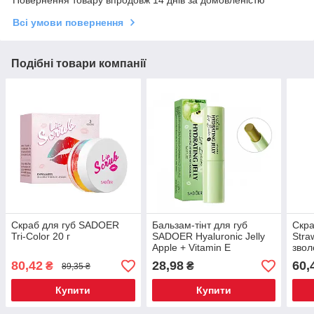
Всі умови повернення
Подібні товари компанії
Скраб для губ SADOER
Бальзам-тінт для губ
Скр
Tri-Color 20 г
SADOER Hyaluronic Jelly
Stra
Apple + Vitamin E
звол
відновлює, проти сухості
80,42
28,98
60,
₴
₴
89,35 ₴
та тріщин 3 г
Купити
Купити