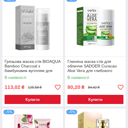
Грязьова маска-стік BIOAQUA
Глиняна маска-стік для
Bamboo Charcoal з
обличчя SADOER Curacao
бамбуковим вугіллям для
Aloe Vera для глибокого
проблемної шкіри 40 г
очищення пор 40 г
В наявності
В наявності
113,02
80,20
₴
₴
125,58 ₴
84,42 ₴
Купити
Купити
–5%
–5%