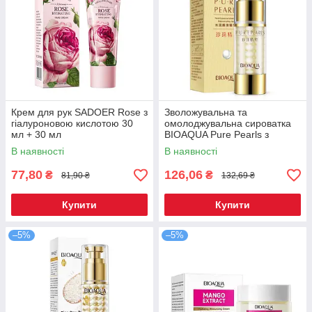
Крем для рук SADOER Rose з
Зволожувальна та
гіалуроновою кислотою 30
омолоджувальна сироватка
мл + 30 мл
BIOAQUA Pure Pearls з
натуральною перловою
В наявності
В наявності
пудрою 35 г (BQY04185)
77,80
126,06
₴
₴
81,90 ₴
132,69 ₴
Купити
Купити
–5%
–5%