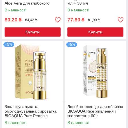
Aloe Vera для глибокого
мл + 30 мл
очищення пор 40 г
В наявності
В наявності
80,20
77,80
₴
₴
84,42 ₴
81,90 ₴
Купити
Купити
–5%
–5%
Зволожувальна та
Лосьйон-есенція для обличчя
омолоджувальна сироватка
BIOAQUA Rice живлення і
BIOAQUA Pure Pearls з
зволоження 60 г
натуральною перловою
В наявності
В наявності
пудрою 35 г (BQY04185)