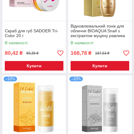
Відновлювальний тонік для
Скраб для губ SADOER Tri-
обличчя BIOAQUA Snail з
Color 20 г
екстрактом муцину равлика
130 мл (BQY50288)
В наявності
В наявності
80,42
168,78
₴
₴
89,35 ₴
187,53 ₴
Купити
Купити
–10%
–10%