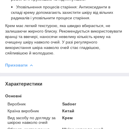
Уповільнення процесів старіння: Антиоксиданти в
складі крему допомагають захистити шкіру від вільних
радикалів і уповільнити процеси старіння.
Крем має легкий текстурою, яка швидко вбирається, не
залишаючи жирного блиску. Рекомендується використовувати
вранці та ввечері, наносячи невелику кількість крему на
очищену шкіру навколо очей. У разі регулярного
використання шкіра навколо очей стає гладкішою,
сяйливішою й молодшою.
Приховати
Характеристики
Основні
Виробник
Sadoer
Країна виробник
Китай
Вид засобу по догляду за
Крем
шкірою навколо очей