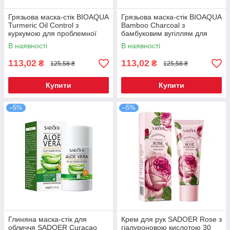
Грязьова маска-стік BIOAQUA
Грязьова маска-стік BIOAQUA
Turmeric Oil Control з
Bamboo Charcoal з
куркумою для проблемної
бамбуковим вугіллям для
шкіри 40 г
проблемної шкіри 40 г
В наявності
В наявності
113,02
113,02
₴
₴
125,58 ₴
125,58 ₴
Купити
Купити
–5%
–5%
Глиняна маска-стік для
Крем для рук SADOER Rose з
обличчя SADOER Curacao
гіалуроновою кислотою 30