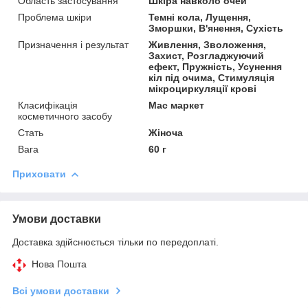
Область застосування
Шкіра навколо очей
Проблема шкіри
Темні кола, Лущення,
Зморшки, В'янення, Сухість
Призначення і результат
Живлення, Зволоження,
Захист, Розгладжуючий
ефект, Пружність, Усунення
кіл під очима, Стимуляція
мікроциркуляції крові
Класифікація
Мас маркет
косметичного засобу
Стать
Жіноча
Вага
60 г
Приховати
Умови доставки
Доставка здійснюється тільки по передоплаті.
Нова Пошта
Всі умови доставки