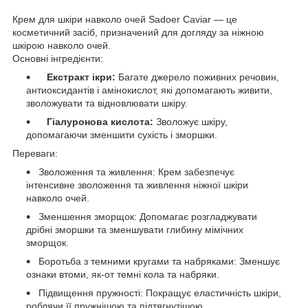
Крем для шкіри навколо очей Sadoer Caviar — це
косметичний засіб, призначений для догляду за ніжною
шкірою навколо очей.
Основні інгредієнти:
Екстракт ікри:
Багате джерело поживних речовин,
антиоксидантів і амінокислот, які допомагають живити,
зволожувати та відновлювати шкіру.
Гіалуронова кислота:
Зволожує шкіру,
допомагаючи зменшити сухість і зморшки.
Переваги:
Зволоження та живлення: Крем забезпечує
інтенсивне зволоження та живлення ніжної шкіри
навколо очей.
Зменшення зморщок: Допомагає розгладжувати
дрібні зморшки та зменшувати глибину мімічних
зморщок.
Боротьба з темними кругами та набряками: Зменшує
ознаки втоми, як-от темні кола та набряки.
Підвищення пружності: Покращує еластичність шкіри,
роблячи її пружнішою та підтягнутішою.