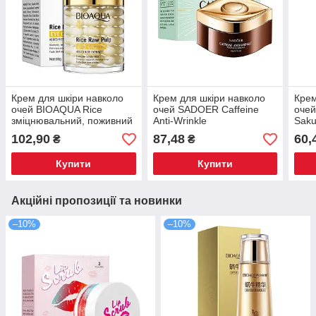
Крем для шкіри навколо
Крем для шкіри навколо
Крем
очей BIOAQUA Rice
очей SADOER Caffeine
очей
зміцнювальний, поживний
Anti-Wrinkle
Saku
60 г
зміцнювальний 20 г
звол
102,90
87,48
60,
₴
₴
Купити
Купити
Акційні пропозиції та новинки
–10%
–10%