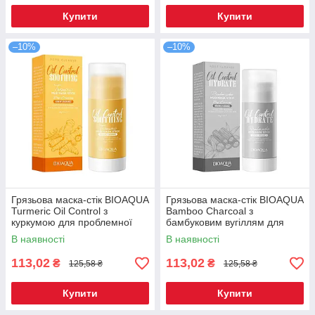
Купити
Купити
–10%
–10%
Грязьова маска-стік BIOAQUA
Грязьова маска-стік BIOAQUA
Turmeric Oil Control з
Bamboo Charcoal з
куркумою для проблемної
бамбуковим вугіллям для
шкіри 40 г
проблемної шкіри 40 г
В наявності
В наявності
113,02
113,02
₴
₴
125,58 ₴
125,58 ₴
Купити
Купити