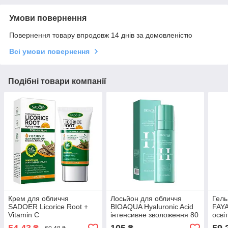
Умови повернення
Повернення товару впродовж 14 днів за домовленістю
Всі умови повернення
Подібні товари компанії
Крем для обличчя
Лосьйон для обличчя
Гель
SADOER Licorice Root +
BIOAQUA Hyaluronic Acid
FAYA
Vitamin C
інтенсивне зволоження 80
осві
просвітлювальний,
мл
шкірі