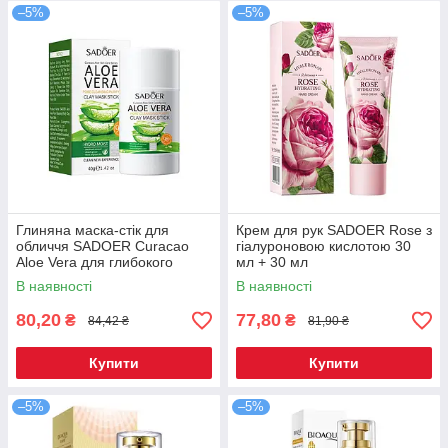
–5%
–5%
Глиняна маска-стік для
Крем для рук SADOER Rose з
обличчя SADOER Curacao
гіалуроновою кислотою 30
Aloe Vera для глибокого
мл + 30 мл
очищення пор 40 г
В наявності
В наявності
80,20
77,80
₴
₴
84,42 ₴
81,90 ₴
Купити
Купити
–5%
–5%