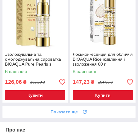
Зволожувальна та
Лосьйон-есенція для обличчя
омолоджувальна сироватка
BIOAQUA Rice живлення і
BIOAQUA Pure Pearls з
зволоження 60 г
натуральною перловою
В наявності
В наявності
пудрою 35 г (BQY04185)
126,06
147,23
₴
₴
132,69 ₴
154,98 ₴
Купити
Купити
Показати ще
Про нас