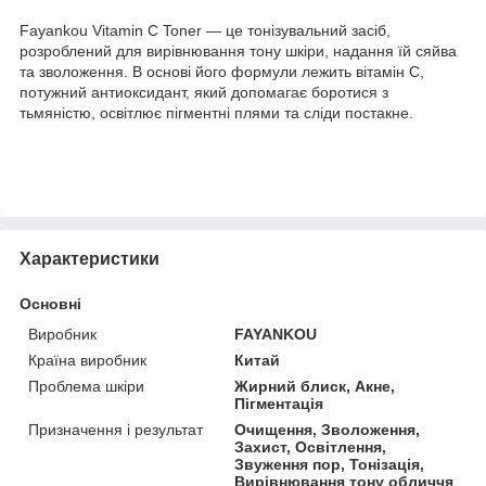
Fayankou Vitamin C Toner — це тонізувальний засіб,
розроблений для вирівнювання тону шкіри, надання їй сяйва
та зволоження. В основі його формули лежить вітамін C,
потужний антиоксидант, який допомагає боротися з
тьмяністю, освітлює пігментні плями та сліди постакне.
Характеристики
Основні
Виробник
FAYANKOU
Країна виробник
Китай
Проблема шкіри
Жирний блиск, Акне,
Пігментація
Призначення і результат
Очищення, Зволоження,
Захист, Освітлення,
Звуження пор, Тонізація,
Вирівнювання тону обличчя