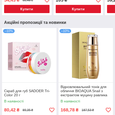
54,43
105
59,
₴
₴
60,48 ₴
зволожувальний 50 г
Купити
Купити
Акційні пропозиції та новинки
–10%
–10%
Відновлювальний тонік для
Скраб для губ SADOER Tri-
обличчя BIOAQUA Snail з
Color 20 г
екстрактом муцину равлика
130 мл (BQY50288)
В наявності
В наявності
80,42
168,78
₴
₴
89,35 ₴
187,53 ₴