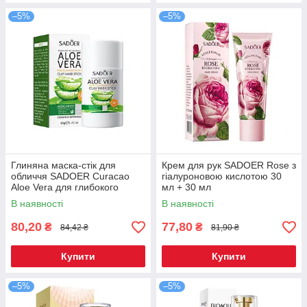
–5%
–5%
Глиняна маска-стік для
Крем для рук SADOER Rose з
обличчя SADOER Curacao
гіалуроновою кислотою 30
Aloe Vera для глибокого
мл + 30 мл
очищення пор 40 г
В наявності
В наявності
80,20
77,80
₴
₴
84,42 ₴
81,90 ₴
Купити
Купити
–5%
–5%