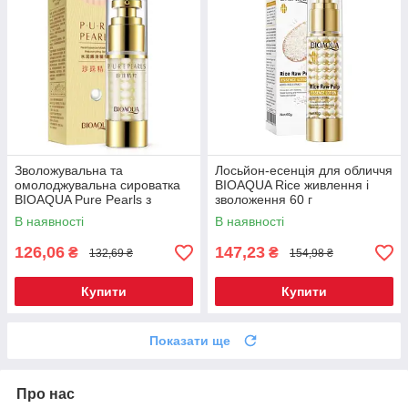
Зволожувальна та
Лосьйон-есенція для обличчя
омолоджувальна сироватка
BIOAQUA Rice живлення і
BIOAQUA Pure Pearls з
зволоження 60 г
натуральною перловою
В наявності
В наявності
пудрою 35 г (BQY04185)
126,06
147,23
₴
₴
132,69 ₴
154,98 ₴
Купити
Купити
Показати ще
Про нас