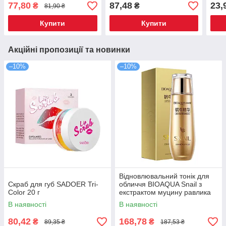
тонізувальний ефект 300
77,80
87,48
23,
₴
₴
81,90 ₴
мл
Купити
Купити
Акційні пропозиції та новинки
–10%
–10%
Відновлювальний тонік для
Скраб для губ SADOER Tri-
обличчя BIOAQUA Snail з
Color 20 г
екстрактом муцину равлика
130 мл (BQY50288)
В наявності
В наявності
80,42
168,78
₴
₴
89,35 ₴
187,53 ₴