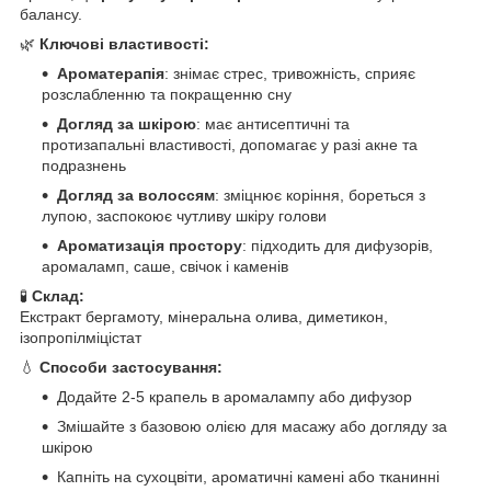
балансу.
🌿
Ключові властивості:
Ароматерапія
: знімає стрес, тривожність, сприяє
розслабленню та покращенню сну
Догляд за шкірою
: має антисептичні та
протизапальні властивості, допомагає у разі акне та
подразнень
Догляд за волоссям
: зміцнює коріння, бореться з
лупою, заспокоює чутливу шкіру голови
Ароматизація простору
: підходить для дифузорів,
аромаламп, саше, свічок і каменів
🧪
Склад:
Екстракт бергамоту, мінеральна олива, диметикон,
ізопропілміцістат
💧
Способи застосування:
Додайте 2-5 крапель в аромалампу або дифузор
Змішайте з базовою олією для масажу або догляду за
шкірою
Капніть на сухоцвіти, ароматичні камені або тканинні