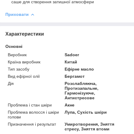
саше для створення затишної атмосфери
Приховати
Характеристики
Основні
Виробник
Sadoer
Країна виробник
Китай
Тип засобу
Ефірне масло
Вид ефірної олії
Бергамот
Дія
Розслабляюча,
Протизапальне,
Гармонізуюче,
Антистресове
Проблема і стан шкіри
Акне
Проблема волосся і шкіри
Лупа, Сухість шкіри
голови
Призначення і результат
Умиротворення, Зняття
стресу, Зняття втоми