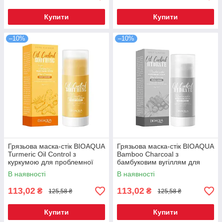
Купити
Купити
–10%
–10%
Грязьова маска-стік BIOAQUA
Грязьова маска-стік BIOAQUA
Turmeric Oil Control з
Bamboo Charcoal з
куркумою для проблемної
бамбуковим вугіллям для
шкіри 40 г
проблемної шкіри 40 г
В наявності
В наявності
113,02
113,02
₴
₴
125,58 ₴
125,58 ₴
Купити
Купити