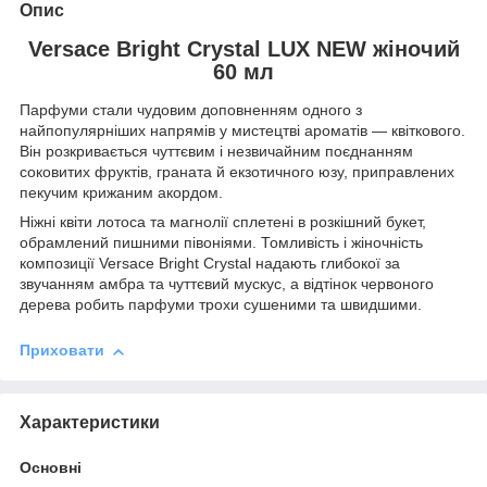
Опис
Versace Bright Crystal LUX NEW жіночий
60 мл
Парфуми стали чудовим доповненням одного з
найпопулярніших напрямів у мистецтві ароматів — квіткового.
Він розкривається чуттєвим і незвичайним поєднанням
соковитих фруктів, граната й екзотичного юзу, приправлених
пекучим крижаним акордом.
Ніжні квіти лотоса та магнолії сплетені в розкішний букет,
обрамлений пишними півоніями. Томливість і жіночність
композиції Versace Bright Crystal надають глибокої за
звучанням амбра та чуттєвий мускус, а відтінок червоного
дерева робить парфуми трохи сушеними та швидшими.
Приховати
Характеристики
Основні