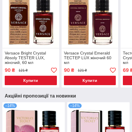
Versace Bright Crystal
Versace Crystal Emerald
Тест
Absoly TESTER LUX,
ТЕСТЕР LUX жіночий 60
Crys
жіночий, 60 мл
мл
мл
90
90
69
₴
₴
121 ₴
121 ₴
Купити
Купити
Акційні пропозиції та новинки
–14%
–14%