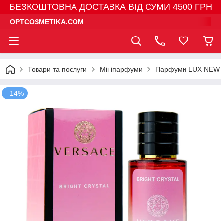
БЕЗКОШТОВНА ДОСТАВКА ВІД СУМИ 4500 ГРН
OPTCOSMETIKA.COM
Товари та послуги
Мініпарфуми
Парфуми LUX NEW 
–14%