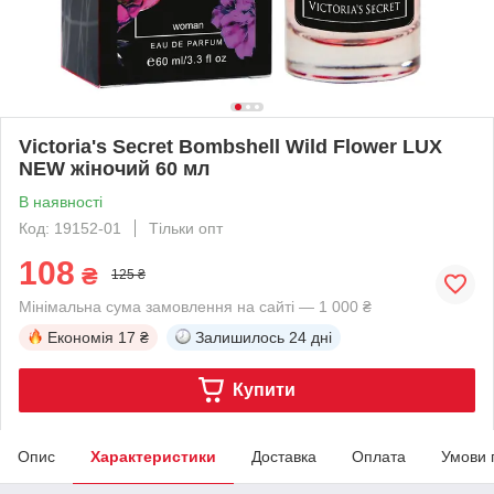
Victoria's Secret Bombshell Wild Flower LUX
NEW жіночий 60 мл
В наявності
Код: 19152-01
Тільки опт
108
₴
125 ₴
Мінімальна сума замовлення на сайті — 1 000 ₴
Економія
17 ₴
Залишилось
24 дні
Купити
Опис
Характеристики
Доставка
Оплата
Умови 