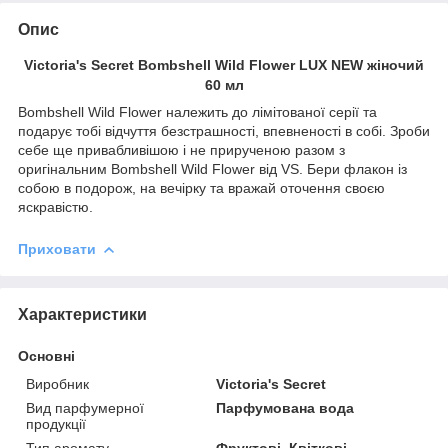
Опис
Victoria's Secret Bombshell Wild Flower LUX NEW жіночий
60 мл
Bombshell Wild Flower належить до лімітованої серії та
подарує тобі відчуття безстрашності, впевненості в собі. Зроби
себе ще привабливішою і не прирученою разом з
оригінальним Bombshell Wild Flower від VS. Бери флакон із
собою в подорож, на вечірку та вражай оточення своєю
яскравістю.
Приховати
Характеристики
Основні
Виробник
Victoria's Secret
Вид парфумерної
Парфумована вода
продукції
Тип аромату
Фруктові, Квіткові