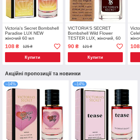
Victoria's Secret Bombshell
VICTORIA'S SECRET
Vict
Paradise LUX NEW
Bombshell Wild Flower
Cele
жіночий 60 мл
TESTER LUX, жіночий, 60
жіно
мл
108
90
108
₴
₴
125 ₴
121 ₴
Купити
Купити
Акційні пропозиції та новинки
–14%
–14%