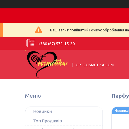
Ваш запит прийнятий і очікує оброблення н
+380 (67) 572-15-20
OPTCOSMETIKA.COM
Парфум
Новинка
Новинки
Топ Продажів