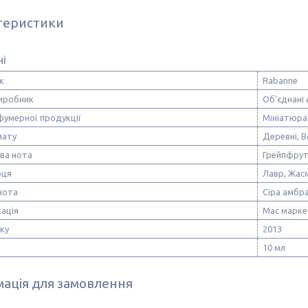
теристики
ні
к
Rabanne
виробник
Об'єднані 
фумерної продукції
Мініатюра
мату
Деревні, В
ва нота
Грейпфрут
рця
Лавр, Жас
нота
Сіра амбра
ація
Мас марке
ску
2013
10 мл
ація для замовлення