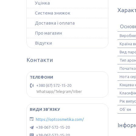
Уцінка
Харак
Система знижок
Доставка і оплата
Основ
Про магазин
Виробни
Відугки
Країна 
Вид пар
Контакти
Тип аро
Початко
Нота се
Кінцева 
+380 (67) 572-15-20
Whatsapp/Telegram/Viber
Класифік
Рік випу
Об`єм
https://optcosmetika.com/
Інформ
+38-067-572-15-20
+38-067-572-15-20