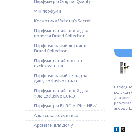
Парфумерія Original Quality
Мініпарфуми
Косметика Victoria's Secret
Парфумований спрей для
волосся Brand Collection
Парфюмований лосьйон
Brand Collection
Парфумований лосьон
Exclusive EURO
Парфюмований гель для
душу Exclusive EURO
Парфумері
Парфумований спрей для
колекція 
тіла Exclusive EURO
два роки,
розкриває
Парфумерія EURO A-Plus NEW
акорду. 
Азіатська косметика
Аромати для дому