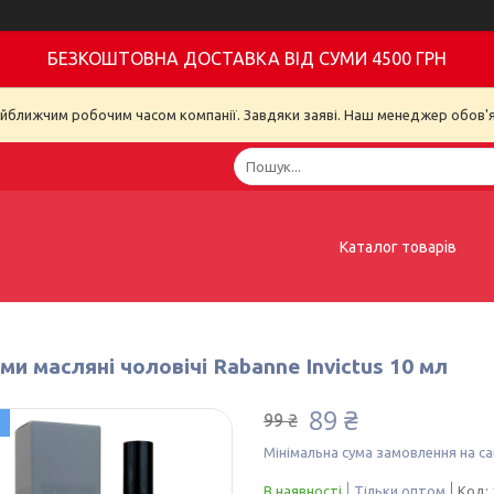
БЕЗКОШТОВНА ДОСТАВКА ВІД СУМИ 4500 ГРН
айближчим робочим часом компанії. Завдяки заяві. Наш менеджер обов'я
Каталог товарів
и масляні чоловічі Rabanne Invictus 10 мл
89 ₴
99 ₴
Мінімальна сума замовлення на са
В наявності
Тільки оптом
Код: