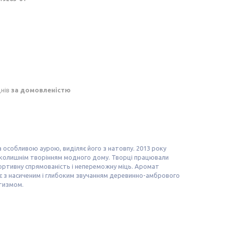
днів
за домовленістю
 особливою аурою, виділяє його з натовпу. 2013 року
я колишнім творінням модного дому. Творці працювали
ортивну спрямованість і непереможну міць. Аромат
ує з насиченим і глибоким звучанням деревинно-амбрового
етизмом.