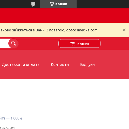
Кошик
зково зв'яжеться з Вами. З повагою, optcosmetika.com
Кошик
Доставка та оплата
Контакти
Відгуки
йті — 1 000 ₴
19265-01