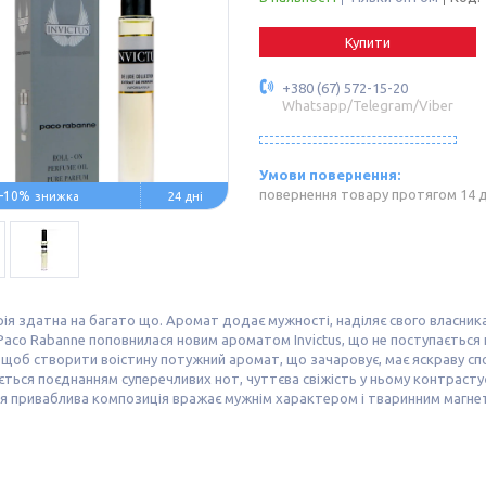
Купити
+380 (67) 572-15-20
Whatsapp/Telegram/Viber
повернення товару протягом 14 
–10%
24 дні
я здатна на багато що. Аромат додає мужності, наділяє свого власника
Paco Rabanne поповнилася новим ароматом Invictus, що не поступаєтьс
 щоб створити воістину потужний аромат, що зачаровує, має яскраву сп
ться поєднанням суперечливих нот, чуттєва свіжість у ньому контраст
Ця приваблива композиція вражає мужнім характером і тваринним магн