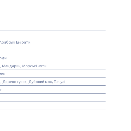
Арабські Емірати
одні
, Мандарин, Морські ноти
мин
, Дерево гуаяк, Дубовий мох, Пачулі
т