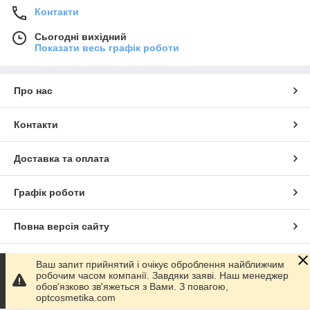
Контакти
Сьогодні вихідний
Показати весь графік роботи
Про нас
Контакти
Доставка та оплата
Графік роботи
Повна версія сайту
Сайт створено на маркетплейсі
Prom.ua
Ваш запит прийнятий і очікує оброблення найближчим
робочим часом компанії. Завдяки заяві. Наш менеджер
обов'язково зв'яжеться з Вами. З повагою,
Політика конфіденційності
optcosmetika.com