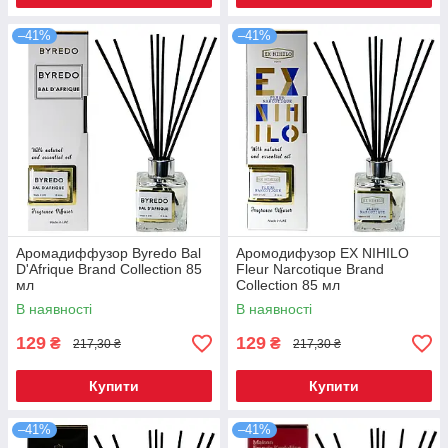
–41%
–41%
Аромадиффузор Byredo Bal
Аромодифузор EX NIHILO
D'Afrique Brand Collection 85
Fleur Narcotique Brand
мл
Collection 85 мл
В наявності
В наявності
129
129
₴
₴
217,30 ₴
217,30 ₴
Купити
Купити
–41%
–41%