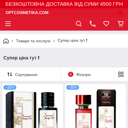
БЕЗКОШТОВНА ДОСТАВКА ВІД СУМИ 4500 ГРН
OPTCOSMETIKA.COM
Супер ціна тут ❗️
Товари та послуги
Супер ціна тут ❗️
Сортування
0
Фільтри
–32%
–30%