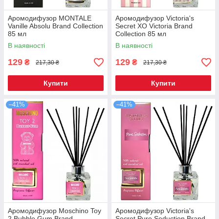
Аромодифузор MONTALE
Аромодифузор Victoria's
Vanille Absolu Brand Collection
Secret XO Victoria Brand
85 мл
Collection 85 мл
В наявності
В наявності
129
129
₴
₴
217,30 ₴
217,30 ₴
Купити
Купити
–41%
–41%
Аромодифузор Moschino Toy
Аромодифузор Victoria's
2 Bubble Gum Brand
Secret Pure Seduction Brand