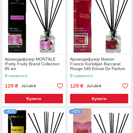
Аромодифузор MONTALE
Аромодифузор Maison
Pretty Fruity Brand Collection
Francis Kurkdjian Baccarat
85 мл
Rouge 540 Extrait De Parfum
Brand Collection 85 мл
В наявності
В наявності
129
129
₴
₴
217,30 ₴
217,30 ₴
Купити
Купити
–41%
–41%