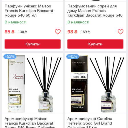
Парфуми унісекс Maison
Парфумований спрей для
Francis Kurkdjian Baccarat
дому Maison Francis
Rouge 540 60 мл
Kurkdjian Baccarat Rouge 540
Brand Collection 275 мл
В наявності
В наявності
85
98
₴
₴
130 ₴
169 ₴
Купити
Купити
–52%
–41%
Аромодифузор Maison
Аромодифузор Carolina
Francis Kurkdjian Baccarat
Herrera Good Girl Brand
Rouge 540 Brand Collection
Collection 85 мл