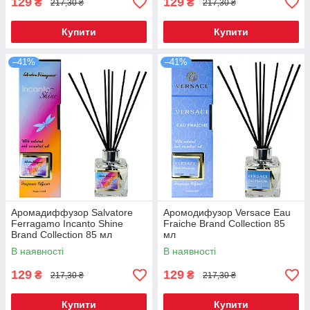
129
129
₴
₴
217,30 ₴
217,30 ₴
Купити
Купити
–41%
–41%
Аромадиффузор Salvatore
Аромодифузор Versace Eau
Ferragamo Incanto Shine
Fraiche Brand Collection 85
Brand Collection 85 мл
мл
В наявності
В наявності
129
129
₴
₴
217,30 ₴
217,30 ₴
Купити
Купити