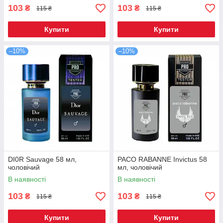
103
103
₴
₴
115 ₴
115 ₴
Купити
Купити
–10%
–10%
DI0R Sauvage 58 мл,
PACO RABANNE Invictus 58
чоловічий
мл, чоловічий
В наявності
В наявності
103
103
₴
₴
115 ₴
115 ₴
Купити
Купити