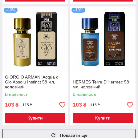
–10%
–10%
GIORGIO ARMANI Acqua di
Gio Absolu Instinct 58 мл,
НЕRМЕS Terre D'Неrmес 58
чоловічий
мл, чоловічий
В наявності
В наявності
103
103
₴
₴
115 ₴
115 ₴
Купити
Купити
Показати ще