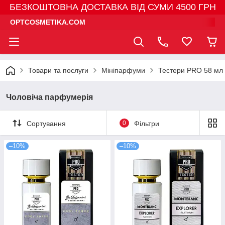
БЕЗКОШТОВНА ДОСТАВКА ВІД СУМИ 4500 ГРН
OPTCOSMETIKA.COM
Товари та послуги
Мініпарфуми
Тестери PRO 58 мл
Чоловіча парфумерія
Сортування
0
Фільтри
–10%
–10%