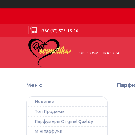
+380 (67) 572-15-20
OPTCOSMETIKA.COM
Парфю
Новинки
Топ Продажів
Парфумерія Original Quality
Мініпарфуми