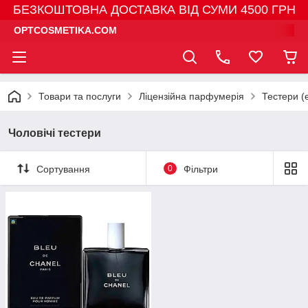
БЕЗКОШТОВНА ДОСТАВКА ВІД СУМИ 4500 ГРН
OPTCOSMETIKA.COM
Товари та послуги
Ліцензійна парфумерія
Тестери (е
Чоловічі тестери
Сортування
0
Фільтри