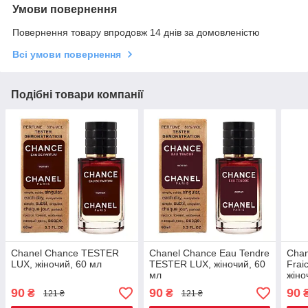
Умови повернення
Повернення товару впродовж 14 днів за домовленістю
Всі умови повернення
Подібні товари компанії
Chanel Chance TESTER
Chanel Chance Eau Tendre
Chan
LUX, жіночий, 60 мл
TESTER LUX, жіночий, 60
Frai
мл
жіно
90
90
90
₴
₴
121 ₴
121 ₴