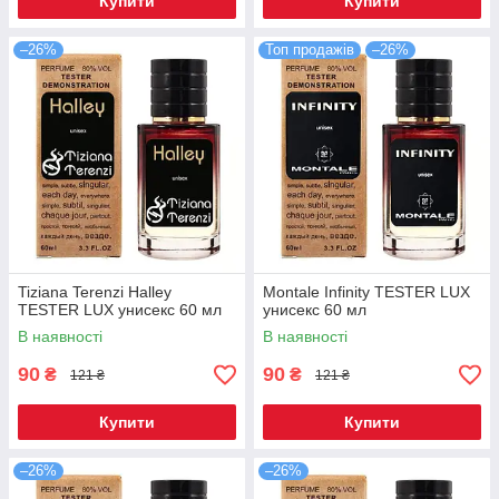
Купити
Купити
–26%
Топ продажів
–26%
Tiziana Terenzi Halley
Montale Infinity TESTER LUX
TESTER LUX унисекс 60 мл
унисекс 60 мл
В наявності
В наявності
90
90
₴
₴
121 ₴
121 ₴
Купити
Купити
–26%
–26%