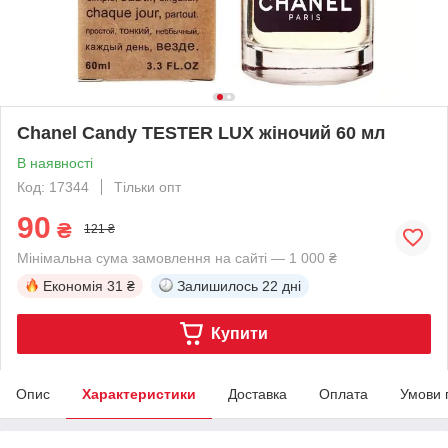
Chanel Candy TESTER LUX жіночий 60 мл
В наявності
Код: 17344
Тільки опт
90
₴
121 ₴
Мінімальна сума замовлення на сайті — 1 000 ₴
Економія
31 ₴
Залишилось
22 дні
Купити
Опис
Характеристики
Доставка
Оплата
Умови 